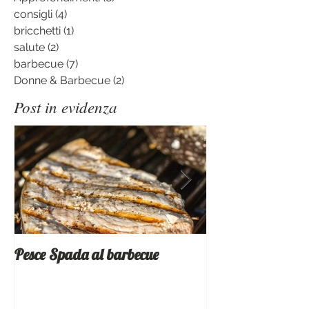
Argomenti
Ricette
(107)
107 post
Tecniche
(4)
4 post
Provati x voi
(5)
5 post
Approfondimenti
(8)
8 post
consigli
(4)
4 post
bricchetti
(1)
1 post
salute
(2)
2 post
barbecue
(7)
7 post
Donne & Barbecue
(2)
2 post
Post in evidenza