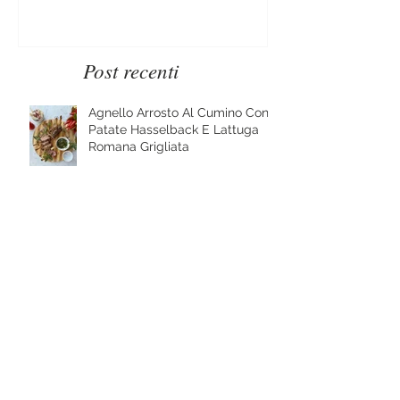
Pesce Spada al barbecue
Provati x voi - 
Mountain
Post recenti
Agnello Arrosto Al Cumino Con
Patate Hasselback E Lattuga
Romana Grigliata
Il pranzo di Natale? Facciamolo
al barbecue