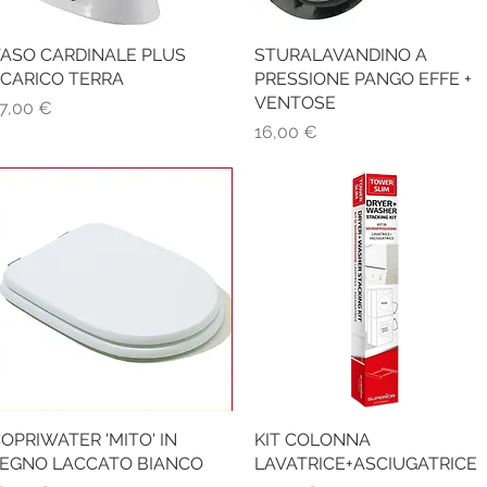
ASO CARDINALE PLUS
Vista rapida
STURALAVANDINO A
Vista rapida
CARICO TERRA
PRESSIONE PANGO EFFE +
VENTOSE
rezzo
7,00 €
Prezzo
16,00 €
OPRIWATER 'MITO' IN
Vista rapida
KIT COLONNA
Vista rapida
EGNO LACCATO BIANCO
LAVATRICE+ASCIUGATRICE