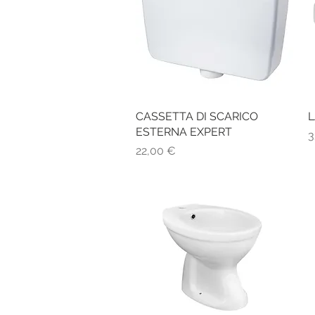
CASSETTA DI SCARICO
Vista rapida
L
ESTERNA EXPERT
P
3
Prezzo
22,00 €