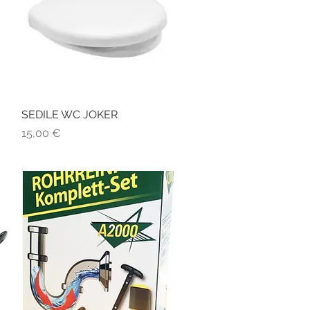
SEDILE WC JOKER
Vista rapida
Prezzo
15,00 €