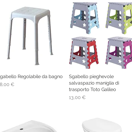
gabello Regolabile da bagno
Vista rapida
Sgabello pieghevole
Vista rapida
salvaspazio maniglia di
rezzo
8,00 €
trasporto Toto Galileo
Prezzo
13,00 €