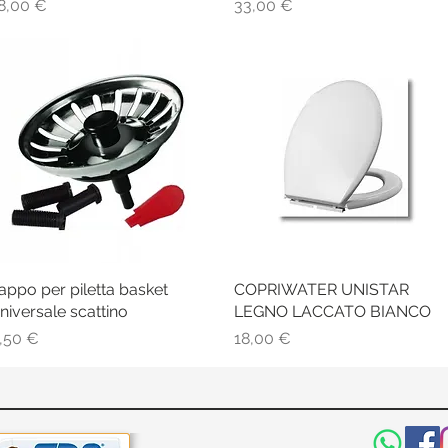
rezzo
Prezzo
8,00 €
33,00 €
appo per piletta basket
Vista rapida
COPRIWATER UNISTAR
Vista rapida
niversale scattino
LEGNO LACCATO BIANCO
rezzo
Prezzo
,50 €
18,00 €