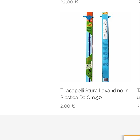
Prezzo
P
23,00 €
1
Tiracapelli Stura Lavandino In
Vista rapida
T
Plastica Da Cm.50
u
Prezzo
P
2,00 €
3