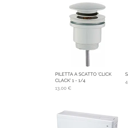
PILETTA A SCATTO 'CLICK
Vista rapida
S
CLACK' 1 - 1/4
P
4
Prezzo
13,00 €