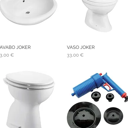
AVABO JOKER
Vista rapida
VASO JOKER
Vista rapida
rezzo
Prezzo
3,00 €
33,00 €