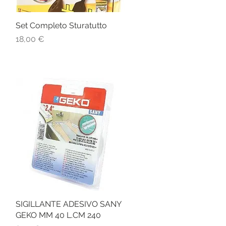
Set Completo Sturatutto
Vista rapida
Prezzo
18,00 €
SIGILLANTE ADESIVO SANY
Vista rapida
GEKO MM 40 L.CM 240