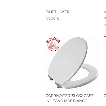
BIDET JOKER
Vista rapida
V
S
Prezzo
33,00 €
P
5
COPRIWATER 'SLOW CASE'
Vista rapida
C
IN LEGNO MDF BIANCO
L