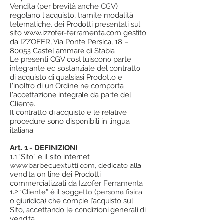
Vendita (per brevità anche CGV)
regolano l'acquisto, tramite modalità
telematiche, dei Prodotti presentati sul
sito
www.izzofer-ferramenta.com
gestito
da IZZOFER, Via Ponte Persica, 18 –
80053 Castellammare di Stabia
Le presenti CGV costituiscono parte
integrante ed sostanziale del contratto
di acquisto di qualsiasi Prodotto e
l'inoltro di un Ordine ne comporta
l'accettazione integrale da parte del
Cliente.
Il contratto di acquisto e le relative
procedure sono disponibili in lingua
italiana.
Art. 1 - DEFINIZIONI
1.1.“Sito” è il sito internet
www.barbecuextutti.com
, dedicato alla
vendita on line dei Prodotti
commercializzati da Izzofer Ferramenta
1.2.“Cliente” è il soggetto (persona fisica
o giuridica) che compie l’acquisto sul
Sito, accettando le condizioni generali di
vendita.