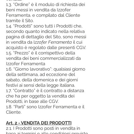
1.3. “Ordine” è il modulo di richiesta dei
beni messi in vendita da Izzofer
Ferramenta. e compilato dal Cliente
tramite il Sito.
1.4. “Prodotti” sono tutti i Prodotti che,
secondo quanto indicato nella relativa
pagina di dettaglio del Sito, sono messi
in vendita da I
zzofer Ferramenta
il cui
acquisto è regolato dalle presenti CGV.
1.5. “Prezzo” è il corrispettivo della
vendita dei beni commercializzati da
Izzofer Ferramenta
1.6. “Giorno lavorativo”: qualsiasi giorno
della settimana, ad eccezione del
sabato, della domenica e dei giorni
festivi ai sensi della legge italiana.
1.7. “Contratto” è il contratto a distanza
che ha per oggetto la vendita dei
Prodotti, in base alle CGV.
1.8. “Parti” sono Izzofer Ferramenta e il
Cliente.
Art. 2 - VENDITA DEI PRODOTTI
2.1. I Prodotti sono posti in vendita in
base ai termini e alle condizioni previste