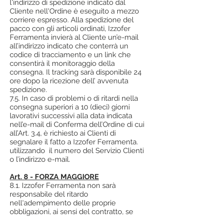
l'indirizzo di spedizione indicato dal
Cliente nell'Ordine è eseguito a mezzo
corriere espresso. Alla spedizione del
pacco con gli articoli ordinati, Izzofer
Ferramenta invierà al Cliente un’e-mail
all’indirizzo indicato che conterrà un
codice di tracciamento e un link che
consentirà il monitoraggio della
consegna. Il tracking sarà disponibile 24
ore dopo la ricezione dell’ avvenuta
spedizione.
7.5. In caso di problemi o di ritardi nella
consegna superiori a 10 (dieci) giorni
lavorativi successivi alla data indicata
nell’e-mail di Conferma dell’Ordine di cui
all’Art. 3.4, è richiesto ai Clienti di
segnalare il fatto a Izzofer Ferramenta.
utilizzando il numero del Servizio Clienti
o l’indirizzo e-mail.
Art. 8 - FORZA MAGGIORE
8.1. Izzofer Ferramenta non sarà
responsabile del ritardo
nell'adempimento delle proprie
obbligazioni, ai sensi del contratto, se