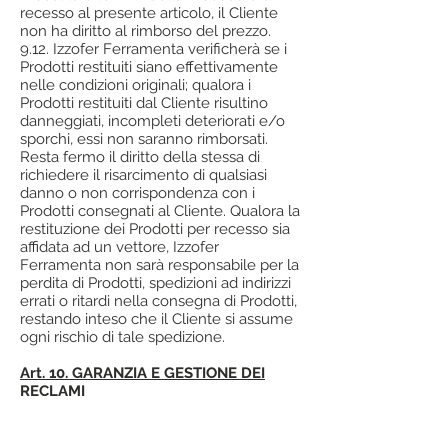
recesso al presente articolo, il Cliente
non ha diritto al rimborso del prezzo.
9.12. Izzofer Ferramenta verificherà se i
Prodotti restituiti siano effettivamente
nelle condizioni originali; qualora i
Prodotti restituiti dal Cliente risultino
danneggiati, incompleti deteriorati e/o
sporchi, essi non saranno rimborsati.
Resta fermo il diritto della stessa di
richiedere il risarcimento di qualsiasi
danno o non corrispondenza con i
Prodotti consegnati al Cliente. Qualora la
restituzione dei Prodotti per recesso sia
affidata ad un vettore, Izzofer
Ferramenta non sarà responsabile per la
perdita di Prodotti, spedizioni ad indirizzi
errati o ritardi nella consegna di Prodotti,
restando inteso che il Cliente si assume
ogni rischio di tale spedizione.
Art. 10. GARANZIA E GESTIONE DEI
RECLAMI
10.1. Agli acquisti effettuati dai
Consumatori si applicano le norme di
legge in materia di garanzia, ivi incluse,