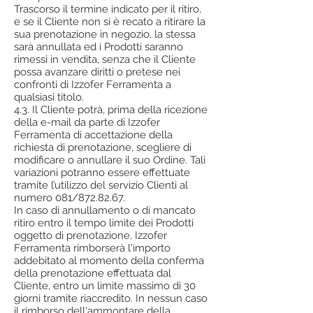
Trascorso il termine indicato per il ritiro,
e se il Cliente non si è recato a ritirare la
sua prenotazione in negozio, la stessa
sarà annullata ed i Prodotti saranno
rimessi in vendita, senza che il Cliente
possa avanzare diritti o pretese nei
confronti di Izzofer Ferramenta a
qualsiasi titolo.
4.3. Il Cliente potrà, prima della ricezione
della e-mail da parte di Izzofer
Ferramenta di accettazione della
richiesta di prenotazione, scegliere di
modificare o annullare il suo Ordine. Tali
variazioni potranno essere effettuate
tramite l’utilizzo del servizio Clienti al
numero 081/872.82.67.
In caso di annullamento o di mancato
ritiro entro il tempo limite dei Prodotti
oggetto di prenotazione, Izzofer
Ferramenta rimborserà l'importo
addebitato al momento della conferma
della prenotazione effettuata dal
Cliente, entro un limite massimo di 30
giorni tramite riaccredito. In nessun caso
il rimborso dell'ammontare della