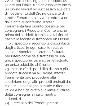
7.2. Tempi di consegna dei Prodotti: 48-
72 ore per l'Italia, tutti da assolvere entro
un giorno lavorativo successivo alla data
di ricevimento dell’Ordine da parte di
Izzofer Ferramenta, ovvero entro 24 ore
dalla data di conferma. Izzofer
Ferramenta farà quanto possibile per
consegnare i Prodotti al Cliente anche
prima dei suddetti termini e a tal fine si
riserva la facoltà di frazionare un Ordine
in più spedizioni secondo la disponibilità
degli articoli. In ogni caso, le relative
spese di spedizione saranno fatturate
per intero come se si trattasse di una
unica spedizione. Sarà altresì effettuato
un unico addebito al Cliente.
7.3. In caso d’indisponibilità di uno o più
prodotti successiva all'Ordine, Izzofer
Ferramenta può procedere alla
spedizione degli altri prodotti ordinati dal
cliente. La consegna parziale è ritenuta
valida e non dà diritto al cliente al rifiuto
della consegna, a risarcimenti o
indennizzi.
7.4. Il recapito dei Prodotti presso