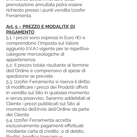
prenotazione annullata potrà essere
richiesto presso i punti vendita Izzofer
Ferramenta.
Art. 5 – PREZZO E MODALITA’ DI
PAGAMENTO
5.1. I prezzi sono espressi in Euro (€) e
comprendono l'Imposta sul Valore
aggiunto (I.V.A.) vigente per le rispettive
categorie merceologiche di
appartenenza.
5.2. Il prezzo totale risultante al termine
dell'Ordine è comprensivo di spese di
spedizione se previste.
5.3. Izzofer Ferramenta si riserva il diritto
di modificare i prezzi dei Prodotti offerti
in vendita sul Sito in qualsiasi momento
e senza preavviso. Saranno addebitati al
Cliente i prezzi pubblicati sul Sito al
momento dell’invio dell’Ordine da parte
del Cliente.
5.4. Izzofer Ferramenta accetta
esclusivamente pagamenti effettuati
mediante carta di credito o di debito,
PayPal, bonifico bancario e