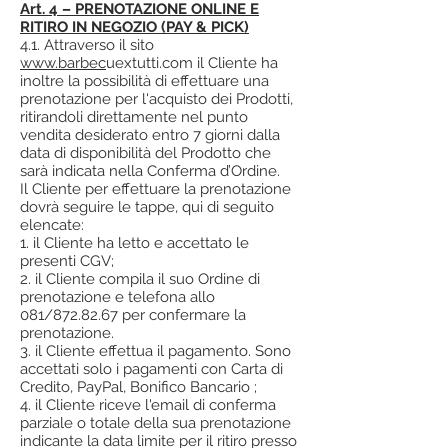
Art. 4 – PRENOTAZIONE ONLINE E
RITIRO IN NEGOZIO (PAY & PICK)
4.1. Attraverso il sito
www.barbec
uextutti.com il Cliente ha
inoltre la possibilità di effettuare una
prenotazione per l'acquisto dei Prodotti,
ritirandoli direttamente nel punto
vendita desiderato entro 7 giorni dalla
data di disponibilità del Prodotto che
sarà indicata nella Conferma d’Ordine.
Il Cliente per effettuare la prenotazione
dovrà seguire le tappe, qui di seguito
elencate:
1. il Cliente ha letto e accettato le
presenti CGV;
2. il Cliente compila il suo Ordine di
prenotazione e telefona allo
081/872.82.67 per confermare la
prenotazione.
3. il Cliente effettua il pagamento. Sono
accettati solo i pagamenti con Carta di
Credito, PayPal, Bonifico Bancario ;
4. il Cliente riceve l'email di conferma
parziale o totale della sua prenotazione
indicante la data limite per il ritiro presso