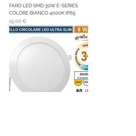
FARO LED SMD 30W E-SERIES
COLORE BIANCO 4000K IP65
Prezzo
15,00 €
PANNELLO SMD LED ROTONDO
DA INCASSO 6W 3000-6500K
Prezzo
6,50 €