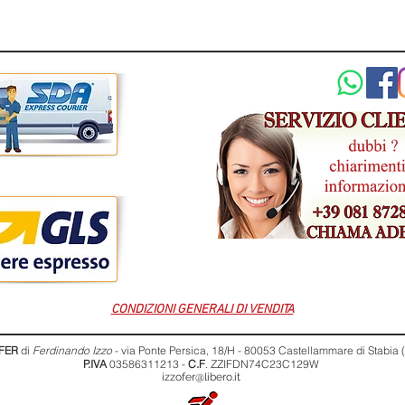
CONDIZIONI GENERALI DI VENDITA
FER
di
Ferdinando Izzo
- via Ponte Persica, 18/H - 80053 Castellammare di Stabia
P.IVA
03586311213 -
C.F
. ZZIFDN74C23C129W
izzofer@libero.it