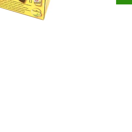
scarico 
bagno o
contiene
sturatu
e di ferr