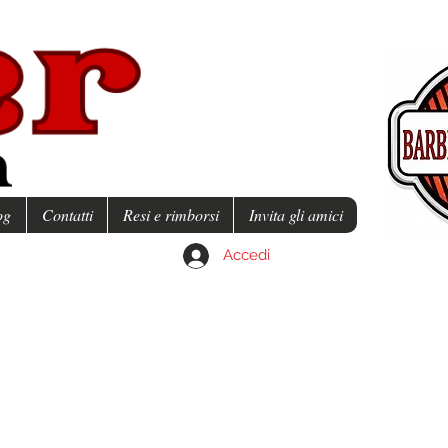
og
Contatti
Resi e rimborsi
Invita gli amici
Accedi