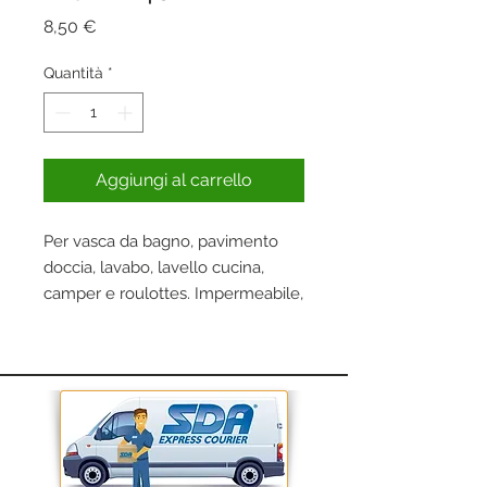
Prezzo
8,50 €
Quantità
*
Aggiungi al carrello
Per vasca da bagno, pavimento
doccia, lavabo, lavello cucina,
camper e roulottes. Impermeabile,
inodore, facile da installare
removibile e riutilizzabile. Protegge
da impurità e batteri. In
confezione blister. Di colore
bianco.