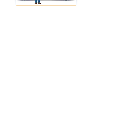
CONDIZIONI GENERALI DI VENDITA
IZZOFER
di
Ferdinando Izzo
- via Ponte
Persica, 18/H - 80053 Castellammare di Stabia
(NA)
P.IVA
03586311213
-
C.F
. ZZIFDN74C23C129W