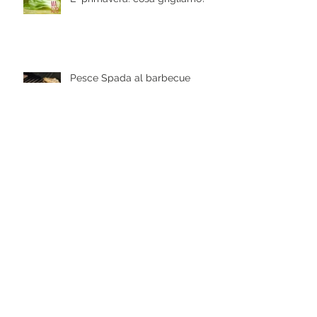
E' primavera: cosa grigliamo?
Pesce Spada al barbecue
Cosciotto di agnello alla griglia
Il Gourmet Barbecue System
(GBS)