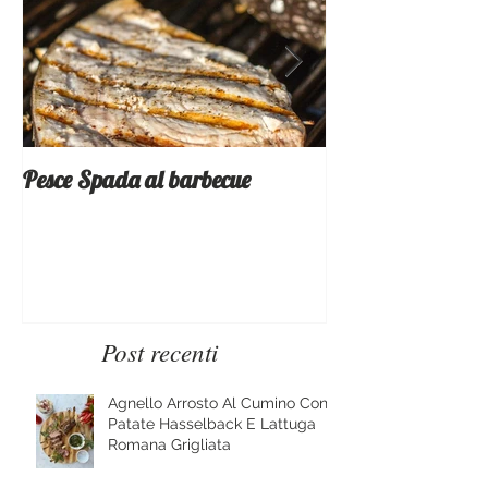
Pesce Spada al barbecue
Provati x voi - 
Mountain
Post recenti
Agnello Arrosto Al Cumino Con
Patate Hasselback E Lattuga
Romana Grigliata