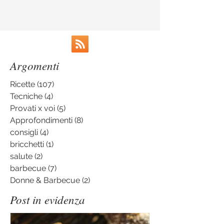
Argomenti
Ricette
(107)
107 post
Tecniche
(4)
4 post
Provati x voi
(5)
5 post
Approfondimenti
(8)
8 post
consigli
(4)
4 post
bricchetti
(1)
1 post
salute
(2)
2 post
barbecue
(7)
7 post
Donne & Barbecue
(2)
2 post
Post in evidenza