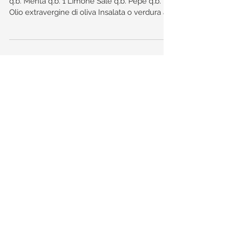
INGREDIENTI 4 fette di pesce spada Basilico
q.b. Menta q.b. 1 Limone Sale q.b. Pepe q.b.
Olio extravergine di oliva Insalata o verdura a...