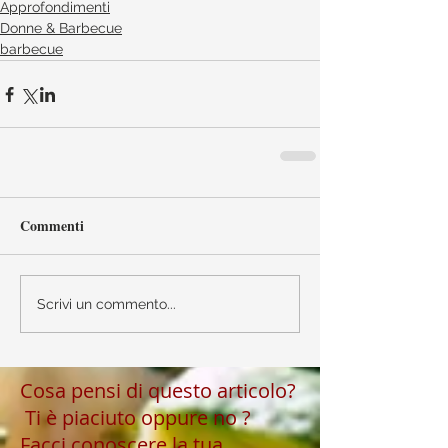
Approfondimenti
Donne & Barbecue
barbecue
Commenti
Scrivi un commento...
Cosa pensi di questo articolo?
Ti è piaciuto oppure no ?
Facci conoscere la tua