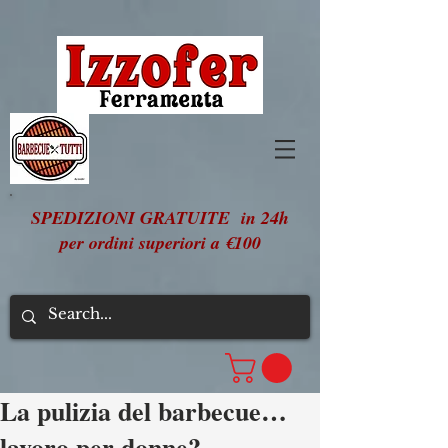
SPEDIZIONI GRATUITE in 24h
per ordini superiori a €100
La pulizia del barbecue…
lavoro per donne?