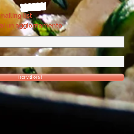
 mailing list
ai un aggiornamento
Iscriviti ora !