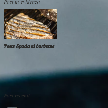
Post in evidenza
Pesce Spada al barbecue
Provati x voi - Weber
Smokey Mountain
Post recenti