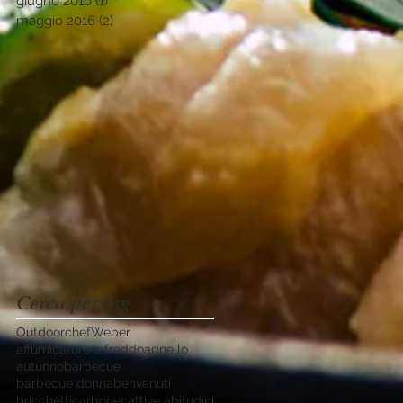
giugno 2016
(1)
1 post
maggio 2016
(2)
2 post
Cerca per tag
Outdoorchef
Weber
affumicatore a freddo
agnello
autunno
barbecue
barbecue donna
benvenuti
bricchetti
carbone
cattive abitudini