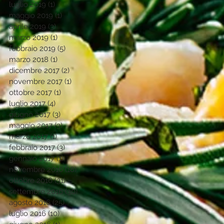
luglio 2019
(1)
1 post
maggio 2019
(1)
1 post
aprile 2019
(3)
3 post
marzo 2019
(1)
1 post
febbraio 2019
(5)
5 post
marzo 2018
(1)
1 post
dicembre 2017
(2)
2 post
novembre 2017
(1)
1 post
ottobre 2017
(1)
1 post
luglio 2017
(4)
4 post
giugno 2017
(3)
3 post
maggio 2017
(3)
3 post
marzo 2017
(1)
1 post
febbraio 2017
(3)
3 post
gennaio 2017
(1)
1 post
novembre 2016
(18)
18 post
ottobre 2016
(31)
31 post
settembre 2016
(30)
30 post
agosto 2016
(25)
25 post
luglio 2016
(10)
10 post