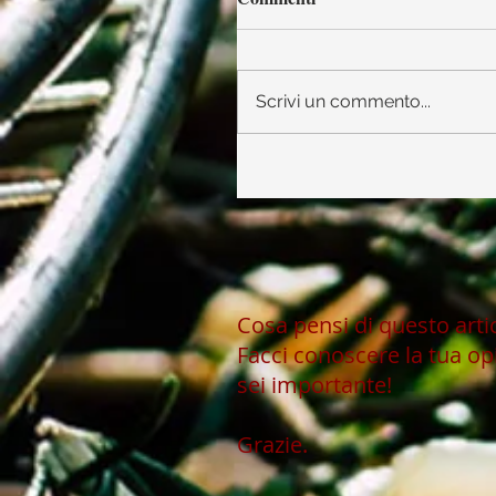
Scrivi un commento...
Cosa pensi di questo art
Facci conoscere la tua op
sei importante!
Grazie.