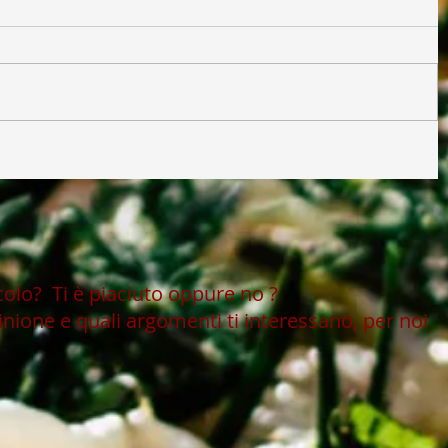
icolo?
Ti è piaciuto oppure no ?
inione e quali argomenti ti interessano, per noi