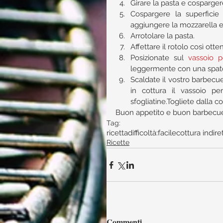
Girare la pasta e cospargere 
Cospargere la superficie 
aggiungere la mozzarella e
Arrotolare la pasta.  
Affettare il rotolo così otte
Posizionate sul 
vassoio p
leggermente con una spatol
Scaldate il vostro barbecu
in cottura il vassoio p
sfogliatine.Togliete dalla co
Buon appetito e buon barbecue 
Tag:
ricetta
difficoltà:facile
cottura indire
Ricette
Commenti