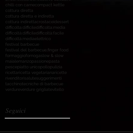
chilli con carne
compact kettle
cottura diretta
cottura diretta e indiretta
cottura indiretta
crostacei
dessert
difficolta:difficile
difficolta:media
difficoltà:difficile
difficoltà:facile
difficoltà:media
elettrico
festival barbecue
festival del barbecue,
finger food
formaggio
forno
gas
low & slow
maiale
manzo
passione
pasta
pesce
piatto unico
pollo
pulizia
ricetta
ricetta vegetariana
ricette
rivenditori
salute
suggerimenti
tacchino
tecniche di barbecue
verdure
verdure grigliate
vitello
Seguici