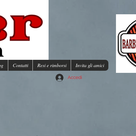
og
Contatti
Resi e rimborsi
Invita gli amici
Accedi