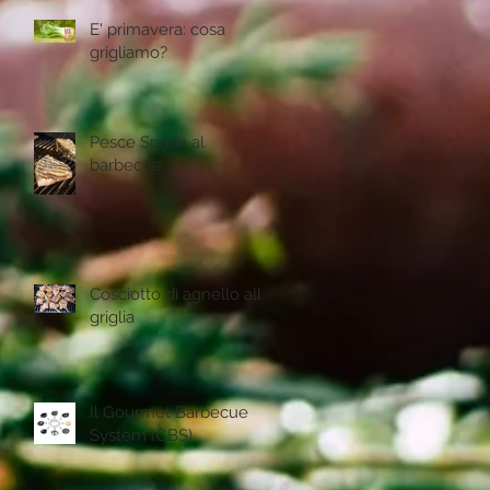
E' primavera: cosa
grigliamo?
Pesce Spada al
barbecue
Cosciotto di agnello alla
griglia
Il Gourmet Barbecue
System (GBS)