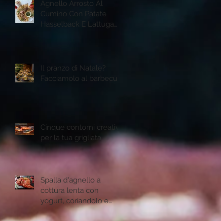
Agnello Arrosto Al
Cumino Con Patate
Hasselback E Lattuga
Romana Grigliata
Il pranzo di Natale?
Facciamolo al barbecue
Cinque contorni creativi
per la tua grigliata
Spalla d'agnello a
cottura lenta con
yogurt, coriandolo e
semi di melogtano