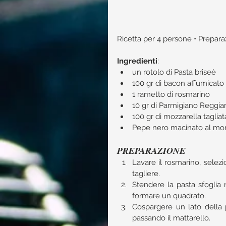
Ricetta per 4 persone • Preparaz
Ingredienti
:​ 
un rotolo di Pasta briseè  
100 gr di bacon affumicato 
1 rametto di rosmarino  
10 gr di Parmigiano Reggia
100 gr di mozzarella tagliata
Pepe nero macinato al m
PREPARAZIONE
Lavare il rosmarino, selezi
tagliere.  
Stendere la pasta sfoglia n
formare un quadrato.  
Cospargere un lato della p
passando il mattarello.  