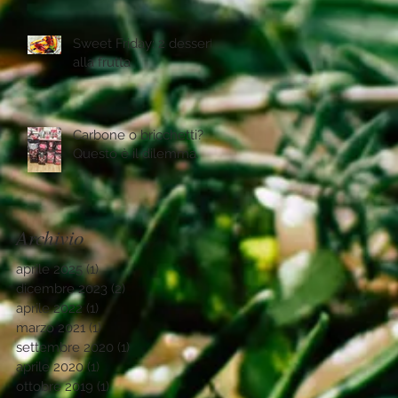
Sweet Friday: 2 desserts
alla frutta
Carbone o bricchetti?
Questo è il dilemma.
Archivio
aprile 2025
(1)
1 post
dicembre 2023
(2)
2 post
aprile 2022
(1)
1 post
marzo 2021
(1)
1 post
settembre 2020
(1)
1 post
aprile 2020
(1)
1 post
ottobre 2019
(1)
1 post