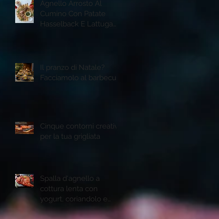
Agnello Arrosto Al
Cumino Con Patate
Hasselback E Lattuga
Romana Grigliata
Il pranzo di Natale?
Facciamolo al barbecue
Cinque contorni creativi
per la tua grigliata
Spalla d'agnello a
cottura lenta con
yogurt, coriandolo e
semi di melogtano