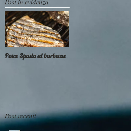
Post in evidenza
Pesce Spada al barbecue
Provati x voi - Weber
Smokey Mountain
Post recenti