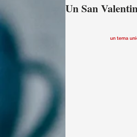
Un San Valentino
un tema unic