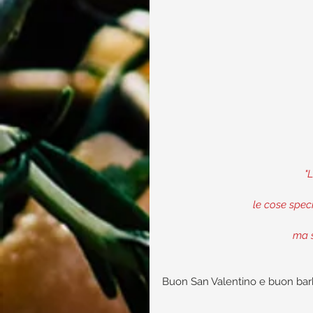
"
le cose spec
ma s
Buon San Valentino e buon bar