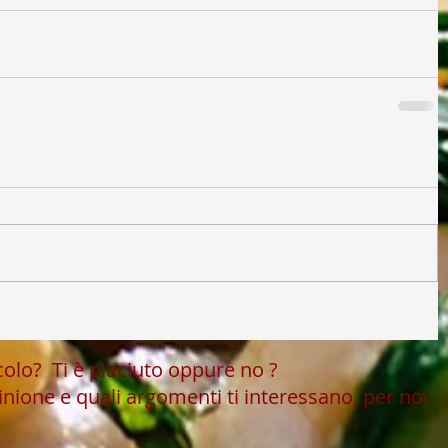
icolo?
Ti è piaciuto oppure no ?
inione e quali argomenti ti interessano, per noi