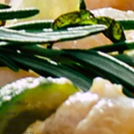
Archivio
aprile 2025
(1)
1 post
dicembre 2023
(2)
2 post
aprile 2022
(1)
1 post
marzo 2021
(1)
1 post