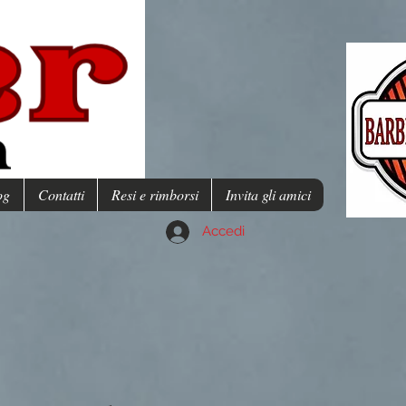
og
Contatti
Resi e rimborsi
Invita gli amici
Accedi