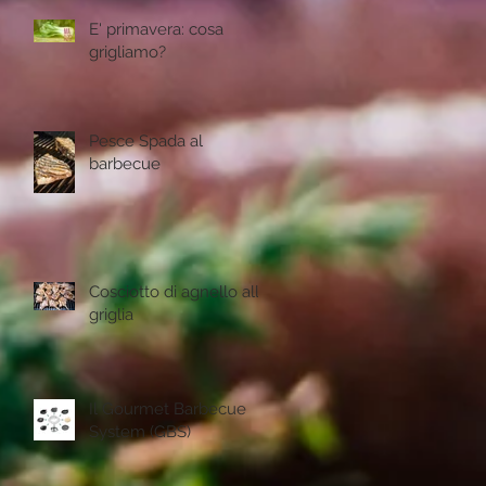
E' primavera: cosa
grigliamo?
Pesce Spada al
barbecue
Cosciotto di agnello alla
griglia
Il Gourmet Barbecue
System (GBS)