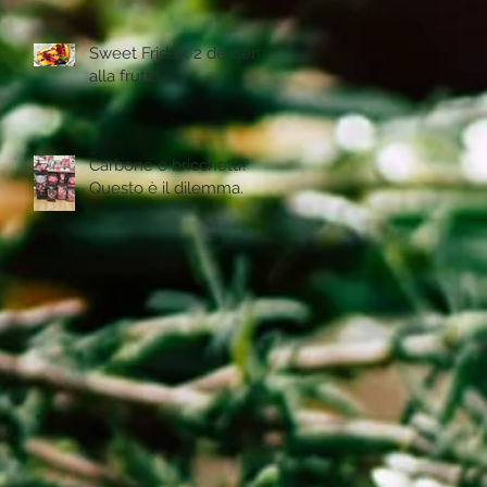
Sweet Friday: 2 desserts
alla frutta
Carbone o bricchetti?
Questo è il dilemma.