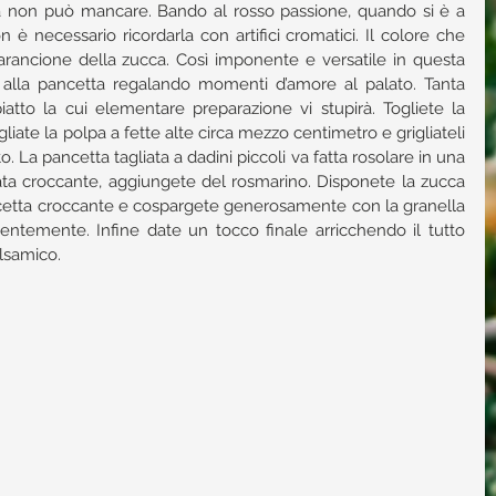
la non può mancare. Bando al rosso passione, quando si è a 
 è necessario ricordarla con artifici cromatici. Il colore che 
’arancione della zucca. Così imponente e versatile in questa 
alla pancetta regalando momenti d’amore al palato. Tanta 
atto la cui elementare preparazione vi stupirà. Togliete la 
liate la polpa a fette alte circa mezzo centimetro e grigliateli 
o. La pancetta tagliata a dadini piccoli va fatta rosolare in una 
ata croccante, aggiungete del rosmarino. Disponete la zucca 
pancetta croccante e cospargete generosamente con la granella 
entemente. Infine date un tocco finale arricchendo il tutto 
lsamico.