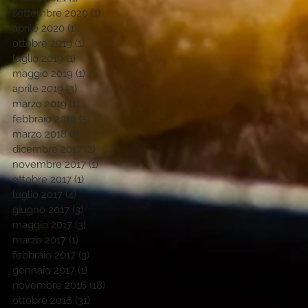
settembre 2020
(1)
1 post
aprile 2020
(1)
1 post
ottobre 2019
(1)
1 post
luglio 2019
(1)
1 post
maggio 2019
(1)
1 post
aprile 2019
(3)
3 post
marzo 2019
(1)
1 post
febbraio 2019
(5)
5 post
marzo 2018
(1)
1 post
dicembre 2017
(2)
2 post
novembre 2017
(1)
1 post
ottobre 2017
(1)
1 post
luglio 2017
(4)
4 post
giugno 2017
(3)
3 post
maggio 2017
(3)
3 post
marzo 2017
(1)
1 post
febbraio 2017
(3)
3 post
gennaio 2017
(1)
1 post
novembre 2016
(18)
18 post
ottobre 2016
(31)
31 post