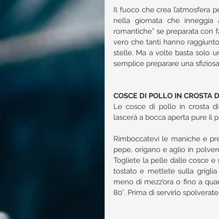
Il fuoco che crea l’atmosfera pe
nella giornata che inneggia 
romantiche” se preparata con fan
vero che tanti hanno raggiunto 
stelle. Ma a volte basta solo 
semplice preparare una sfiziosa
COSCE DI POLLO IN CROSTA 
Le cosce di pollo in crosta d
lascerà a bocca aperta pure il pa
Rimboccatevi le maniche e prepa
pepe, origano e aglio in polvere
Togliete la pelle dalle cosce e 
tostato e mettete sulla grigli
meno di mezz’ora o fino a quan
80°. Prima di servirlo spolverat