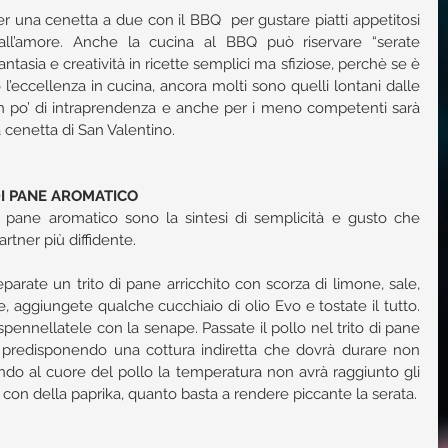
r una cenetta a due con il BBQ  per gustare piatti appetitosi  
all’amore. Anche la cucina al BBQ può riservare “serate 
tasia e creatività in ricette semplici ma sfiziose, perchè se è 
l’eccellenza in cucina, ancora molti sono quelli lontani dalle 
un po’ di intraprendenza e anche per i meno competenti sarà 
 cenetta di San Valentino.
DI PANE AROMATICO
i pane aromatico sono la sintesi di semplicità e gusto che 
rtner più diffidente.
rate un trito di pane arricchito con scorza di limone, sale, 
, aggiungete qualche cucchiaio di olio Evo e tostate il tutto. 
spennellatele con la senape. Passate il pollo nel trito di pane 
a predisponendo una cottura indiretta che dovrà durare non 
do al cuore del pollo la temperatura non avrà raggiunto gli 
e con della paprika, quanto basta a rendere piccante la serata.