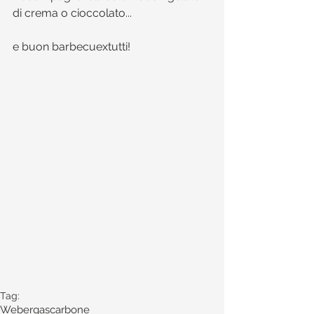
di crema o cioccolato...
e buon barbecuextutti! 
Tag:
Weber
gas
carbone