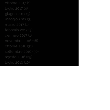
ottobre 2017
(1)
1 post
luglio 2017
(4)
4 post
giugno 2017
(3)
3 post
maggio 2017
(3)
3 post
marzo 2017
(1)
1 post
febbraio 2017
(3)
3 post
gennaio 2017
(1)
1 post
novembre 2016
(18)
18 post
ottobre 2016
(31)
31 post
settembre 2016
(30)
30 post
agosto 2016
(25)
25 post
luglio 2016
(10)
10 post
giugno 2016
(1)
1 post
maggio 2016
(2)
2 post
Cerca per tag
Outdoorchef
Weber
affumicatore a freddo
agnello
autunno
barbecue
barbecue donna