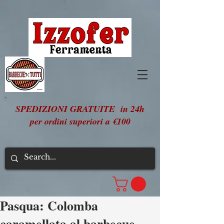
SPEDIZIONI GRATUITE in 24h
per ordini superiori a €100
Pasqua: Colomba
caramellata al barbecue