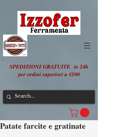
SPEDIZIONI GRATUITE in 24h
per ordini superiori a €100
Patate farcite e gratinate