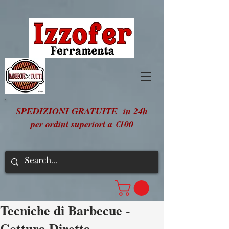
SPEDIZIONI GRATUITE in 24h
per ordini superiori a €100
Tecniche di Barbecue -
Cottura Diretta