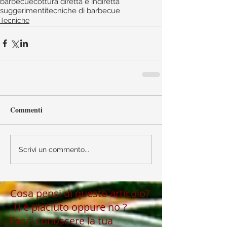
barbecue
cottura diretta e indiretta
suggerimenti
tecniche di barbecue
Tecniche
Commenti
Scrivi un commento...
Cosa pensi di questo articolo?
Ti è piaciuto oppure no ?
Facci conoscere la tua