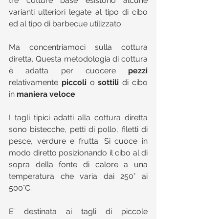
tre cotture base esistono alcune 
varianti ulteriori legate al tipo di cibo 
ed al tipo di barbecue utilizzato.
Ma concentriamoci sulla cottura 
diretta. Questa metodologia di cottura 
è adatta per cuocere 
pezzi
relativamente 
piccoli
 o 
sottili
 di cibo 
in 
maniera veloce
.
I tagli tipici adatti alla cottura diretta 
sono bistecche, petti di pollo, filetti di 
pesce, verdure e frutta. Si cuoce in 
modo diretto posizionando il cibo al di 
sopra della fonte di calore a una 
temperatura che varia dai 250° ai 
500°C.
E’ destinata ai tagli di piccole 