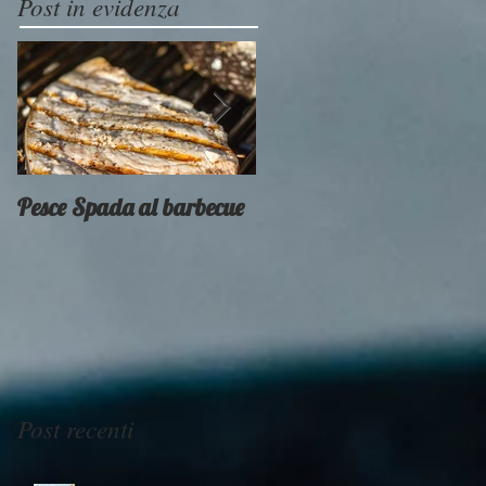
Post in evidenza
Pesce Spada al barbecue
Provati x voi - Weber
Smokey Mountain
Post recenti