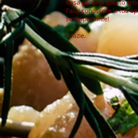
Cosa pensi di questo art
Facci conoscere la tua op
sei importante!
Grazie.