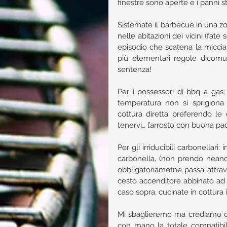
finestre sono aperte e i panni st
Sistemate il barbecue in una z
nelle abitazioni dei vicini (fat
episodio che scatena la miccia
più elementari regole dicom
sentenza!
Per i possessori di bbq a gas:
temperatura non si sprigiona 
cottura diretta preferendo le 
tenervi… l’arrosto con buona pace
Per gli irriducibili carbonellar
carbonella, (non prendo neanch
obbligatoriametne passa attrave
cesto accenditore abbinato ad 
caso sopra, cucinate in cottura i
Mi sbaglieremo ma crediamo ch
con mano la totale compatibili