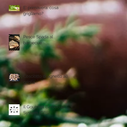
E' primavera: cosa
grigliamo?
Pesce Spada al
barbecue
Cosciotto di agnello alla
griglia
Il Gourmet Barbecue
System (GBS)