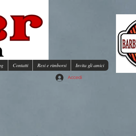
og
Contatti
Resi e rimborsi
Invita gli amici
Accedi