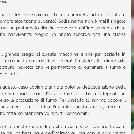
esi.
ona del terrazzo/balcone che non permetta ai fumi di entrare 
e sempre attenzione al vento). Solitamente non è mai il singolo 
 ma un prolungato disagio provocato dall’inosservanza delle 
une convivenza. Meglio un brutto accordo che una buona 
 il grande pregio di queste macchine è che per portarle in 
il minimo fumo quindi via libera! Prestate attenzione alla 
cotture indirette che vi permettono di eliminare il fumo e 
 di tutti.
i: in questo caso abbiamo la nota dolente dell’accensione della 
e in considerazione l’idea di fare delle braci di legna) che 
rso la produzione di fumo. Per limitarla al minimo occore il 
un accenditore elettrico. Superato questo scoglio, come nel 
ndiretta, sorprenderà voi e tutti i condomini.
e in questo modo, dopo che i vostri vicini avranno toccato 
ta del barbecuing e dell’indirect grilling con la convivenza 