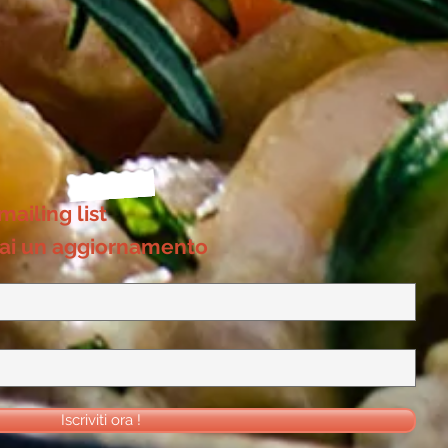
 mailing list
ai un aggiornamento
Iscriviti ora !