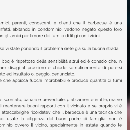
ici, parenti, conoscenti e clienti che il barbecue è una 
 infatti, abitando in condominio, vedono negato questo loro 
n gli amici per timore dei fumi o di litigi con i vicini.
e vi state ponendo il problema siete già sulla buona strada.
bq è rispettoso della sensibilità altrui ed è conscio che, in 
usare disagi al prossimo e chiede semplicemente di potersi 
zato ed insultato o, peggio, denunciato.
lle che appicca fuochi improbabili e produce quantità di fumi 
  scontato, banale e prevedibile, praticamente inutile, ma ve 
i mantenere buoni rapporti con il vicinato e se proprio vi è 
e attaccabrighe ricordatevi che il barbecue è una tecnica che 
o, usate la diligenza del buon padre di famiglia: non è 
minio ovvero il vicino, specialmente in estate quando le 