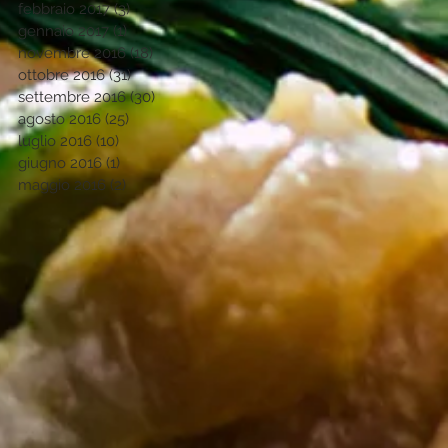
febbraio 2017
(3)
3 post
gennaio 2017
(1)
1 post
novembre 2016
(18)
18 post
ottobre 2016
(31)
31 post
settembre 2016
(30)
30 post
agosto 2016
(25)
25 post
luglio 2016
(10)
10 post
giugno 2016
(1)
1 post
maggio 2016
(2)
2 post