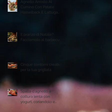
Agnello Arrosto Al
Cumino Con Patate
Hasselback E Lattuga
Romana Grigliata
Il pranzo di Natale?
Facciamolo al barbecue
Cinque contorni creativi
per la tua grigliata
Spalla d'agnello a
cottura lenta con
yogurt, coriandolo e
semi di melogtano