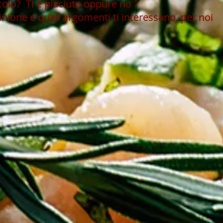
icolo?
Ti è piaciuto oppure no ?
inione e quali argomenti ti interessano, per noi