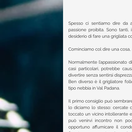
Spesso ci sentiamo dire da am
passione proibita. Sono tanti,
desiderio di fare una grigliata co
Cominciamo col dire una cosa, s
Normalmente l’appassionato di b
casi particolari, potrebbe ca
divertire senza sentirsi disprez
Ben diverso è il grigliatore fo
tipo nebbia in Val Padana.
Il primo consiglio può sembrare
lo diciamo lo stesso: cercate d
toccato un vicino intollerante 
può venirvi incontro non poc
opportuno affumicare il condo