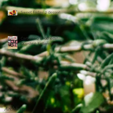
Sweet Friday: 2 desserts
alla frutta
Carbone o bricchetti?
Questo è il dilemma.
Archivio