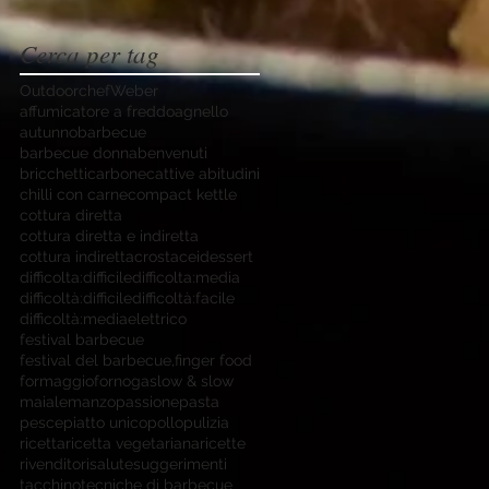
Cerca per tag
Outdoorchef
Weber
affumicatore a freddo
agnello
autunno
barbecue
barbecue donna
benvenuti
bricchetti
carbone
cattive abitudini
chilli con carne
compact kettle
cottura diretta
cottura diretta e indiretta
cottura indiretta
crostacei
dessert
difficolta:difficile
difficolta:media
difficoltà:difficile
difficoltà:facile
difficoltà:media
elettrico
festival barbecue
festival del barbecue,
finger food
formaggio
forno
gas
low & slow
maiale
manzo
passione
pasta
pesce
piatto unico
pollo
pulizia
ricetta
ricetta vegetariana
ricette
rivenditori
salute
suggerimenti
tacchino
tecniche di barbecue