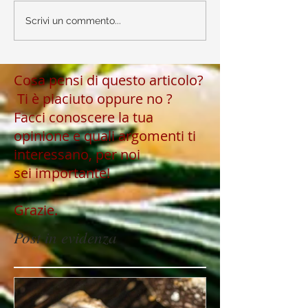
Scrivi un commento...
Cosa pensi di questo articolo?
Ti è piaciuto oppure no ?
Facci conoscere la tua
opinione e quali argomenti ti
interessano, per noi
sei importante!
Grazie.
Post in evidenza