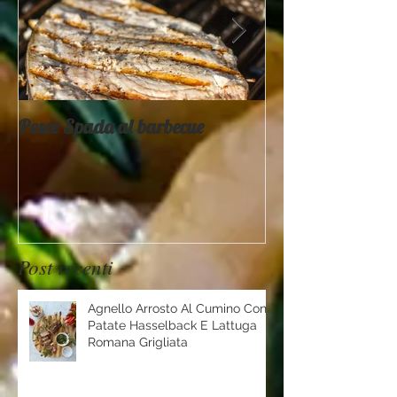
Pesce Spada al barbecue
Provati x voi - 
Mountain
Post recenti
Agnello Arrosto Al Cumino Con
Patate Hasselback E Lattuga
Romana Grigliata