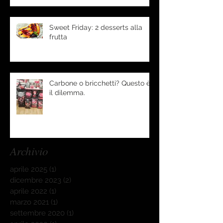
Sweet Friday: 2 desserts alla
frutta
Carbone o bricchetti? Questo è
il dilemma.
Archivio
aprile 2025
(1)
1 post
dicembre 2023
(2)
2 post
aprile 2022
(1)
1 post
marzo 2021
(1)
1 post
settembre 2020
(1)
1 post