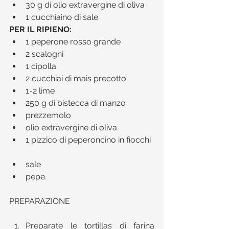
30 g di olio extravergine di oliva  
1 cucchiaino di sale. 
PER IL RIPIENO:
1 peperone rosso grande  
2 scalogni  
1 cipolla  
2 cucchiai di mais precotto  
1-2 lime  
250 g di bistecca di manzo  
prezzemolo  
olio extravergine di oliva  
1 pizzico di peperoncino in fiocchi 
sale  
pepe. 
PREPARAZIONE
Preparate le tortillas di farina 