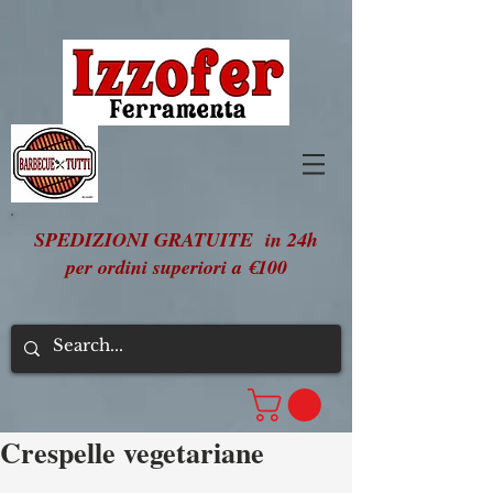
SPEDIZIONI GRATUITE in 24h
per ordini superiori a €100
Crespelle vegetariane