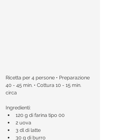
Ricetta per 4 persone • Preparazione 
40 - 45 min. • Cottura 10 - 15 min. 
circa 
Ingredienti:​ 
120 g di farina tipo 00  
2 uova  
3 dl di latte  
30 g di burro  