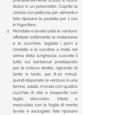
precedentemente sciolto a fuoco 
dolce in un polsonetto. Coprite la 
ciotola con pellicola per alimenti e 
fate riposare la pastella per 1 ora 
in frigorifero.  
Mondate e lavate tutte le verdure: 
affettate sottilmente la melanzana 
e le zucchine, tagliate i porri a 
rondelle e le carotine a metà nel 
senso della lunghezza; cuocete il 
tutto sul barbecue predisposto 
per la cottura diretta, rigirando di 
tanto in tanto, per 8-10 minuti, 
quindi disponete le verdure in una 
terrina, salate, irrorate con quattro 
cucchiai di olio e insaporite con 
l’aglio sbucciato, tritato e 
mescolato con le foglie di menta 
lavate e asciugate; fate riposare 