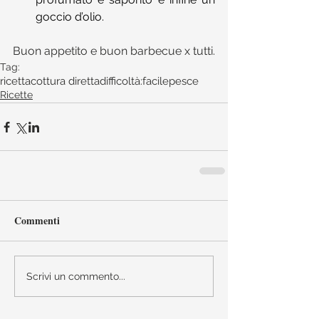
goccio d’olio.
Buon appetito e buon barbecue x tutti.
Tag:
ricetta
cottura diretta
difficoltà:facile
pesce
Ricette
Commenti
Scrivi un commento...