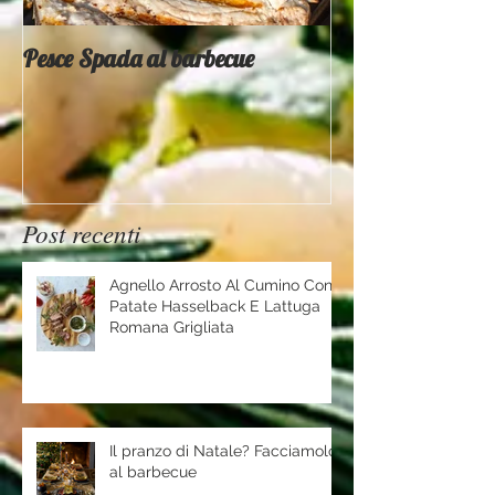
Pesce Spada al barbecue
Provati x voi - 
Mountain
Post recenti
Agnello Arrosto Al Cumino Con
Patate Hasselback E Lattuga
Romana Grigliata
Il pranzo di Natale? Facciamolo
al barbecue