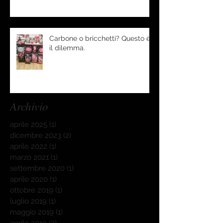
Carbone o bricchetti? Questo è
il dilemma.
Archivio
aprile 2025
(1)
1 post
dicembre 2023
(2)
2 post
aprile 2022
(1)
1 post
marzo 2021
(1)
1 post
settembre 2020
(1)
1 post
aprile 2020
(1)
1 post
ottobre 2019
(1)
1 post
luglio 2019
(1)
1 post
maggio 2019
(1)
1 post
aprile 2019
(3)
3 post