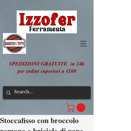
SPEDIZIONI GRATUITE in 24h
per ordini superiori a €100
Stoccafisso con broccolo
romano e briciole di pane