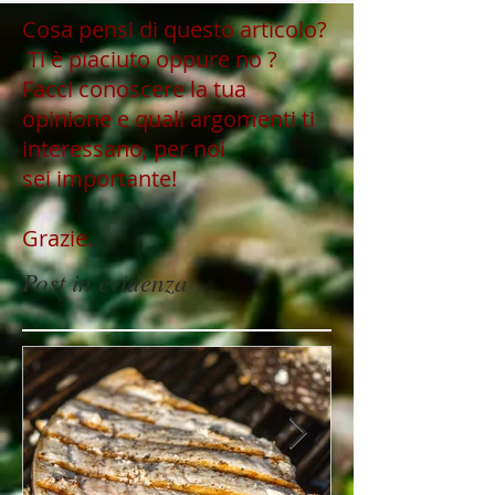
Cosa pensi di questo articolo?
Ti è piaciuto oppure no ?
Facci conoscere la tua
opinione e quali argomenti ti
interessano, per noi
sei importante!
Grazie.
Post in evidenza