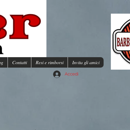
og
Contatti
Resi e rimborsi
Invita gli amici
Accedi