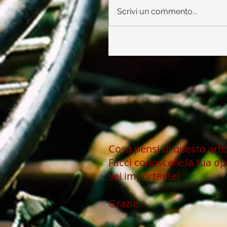
Scrivi un commento...
Cosa pensi di questo art
Facci conoscere la tua op
sei importante!
Grazie.