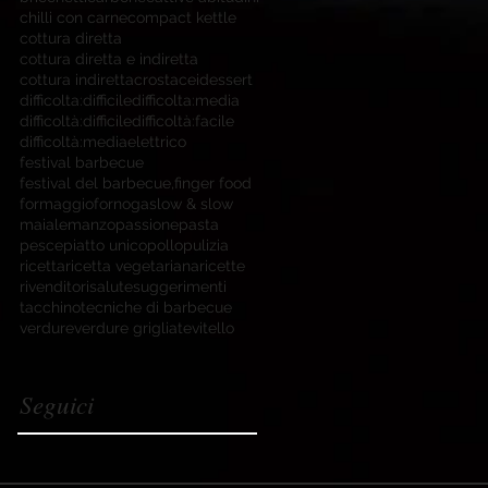
chilli con carne
compact kettle
cottura diretta
cottura diretta e indiretta
cottura indiretta
crostacei
dessert
difficolta:difficile
difficolta:media
difficoltà:difficile
difficoltà:facile
difficoltà:media
elettrico
festival barbecue
festival del barbecue,
finger food
formaggio
forno
gas
low & slow
maiale
manzo
passione
pasta
pesce
piatto unico
pollo
pulizia
ricetta
ricetta vegetariana
ricette
rivenditori
salute
suggerimenti
tacchino
tecniche di barbecue
verdure
verdure grigliate
vitello
Seguici