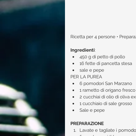
Ricetta per 4 persone • Preparaz
Ingredienti
:​ 
450 g di petto di pollo  
16 fette di pancetta stesa  
sale e pepe 
PER LA PUREA  
6 pomodori San Marzano   
1 rametto di origano fresco 
2 cucchiai di olio di oliva e
1 cucchiaio di sale grosso   
Sale e pepe 
PREPARAZIONE
Lavate e tagliate i pomodori 