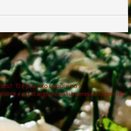
icolo?
Ti è piaciuto oppure no ?
inione e quali argomenti ti interessano, per noi