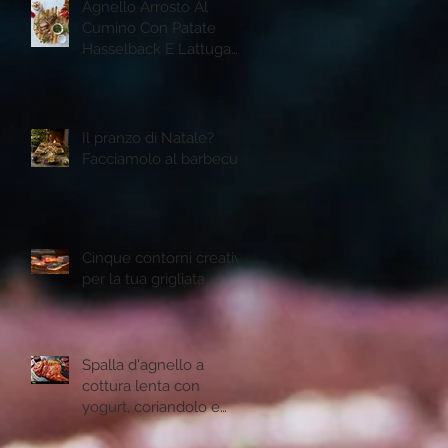
Agnello Arrosto Al
Cumino Con Patate
Hasselback E Lattuga
Romana Grigliata
Il pranzo di Natale?
Facciamolo al barbecue
Cinque contorni creativi
per la tua grigliata
Spalla d'agnello a
cottura lenta con
yogurt, coriandolo e
semi di melogtano