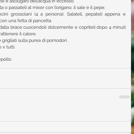
e e asciugarli dell’acqua in eccesso.  
a o passateli al mixer con l’origano, il sale e il pepe.  
cini grossolani (4 a persona). Salateli, pepateli appena e 
on una fetta di pancetta.  
 dalla brace cuocendoli dolcemente e copriteli dopo 4 minuti 
attenere il calore.  
 grigliati sulla purea di pomodori. 
x tutti.
e
pollo