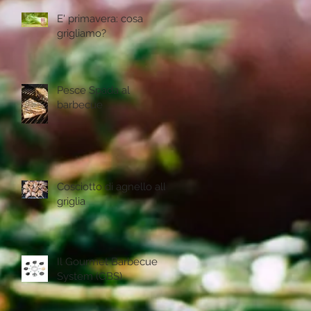
E' primavera: cosa
grigliamo?
Pesce Spada al
barbecue
Cosciotto di agnello alla
griglia
Il Gourmet Barbecue
System (GBS)