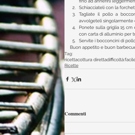
fino ad annerirli leggerment
Schiacciateli con la forchett
Tagliate il pollo a boccon
avvolgeteli singolarmente c
Ponete sulla griglia 15 cm
con carta di alluminio per tr
Servite i bocconcini di pollo
Buon appetito e buon barbecue 
Tag:
ricetta
cottura diretta
difficoltà:facil
Ricette
Commenti