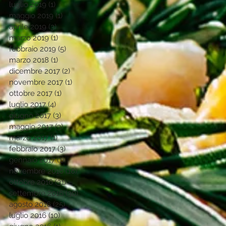
luglio 2019
(1)
1 post
maggio 2019
(1)
1 post
aprile 2019
(3)
3 post
marzo 2019
(1)
1 post
febbraio 2019
(5)
5 post
marzo 2018
(1)
1 post
dicembre 2017
(2)
2 post
novembre 2017
(1)
1 post
ottobre 2017
(1)
1 post
luglio 2017
(4)
4 post
giugno 2017
(3)
3 post
maggio 2017
(3)
3 post
marzo 2017
(1)
1 post
febbraio 2017
(3)
3 post
gennaio 2017
(1)
1 post
novembre 2016
(18)
18 post
ottobre 2016
(31)
31 post
settembre 2016
(30)
30 post
agosto 2016
(25)
25 post
luglio 2016
(10)
10 post