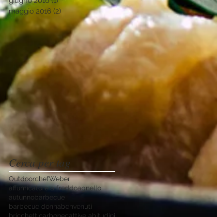
giugno 2016
(1)
1 post
maggio 2016
(2)
2 post
Cerca per tag
Outdoorchef
Weber
affumicatore a freddo
agnello
autunno
barbecue
barbecue donna
benvenuti
bricchetti
carbone
cattive abitudini