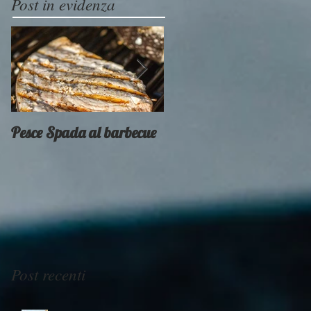
Post in evidenza
Pesce Spada al barbecue
Provati x voi - Weber
Smokey Mountain
Post recenti