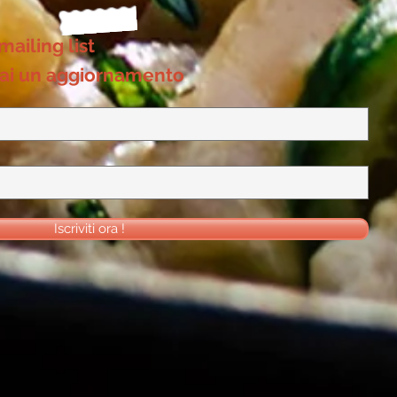
 mailing list
ai un aggiornamento
Iscriviti ora !