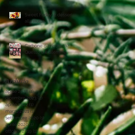
Sweet Friday: 2 desserts
alla frutta
Carbone o bricchetti?
Questo è il dilemma.
Archivio
aprile 2025
(1)
1 post
dicembre 2023
(2)
2 post
aprile 2022
(1)
1 post
marzo 2021
(1)
1 post
settembre 2020
(1)
1 post
aprile 2020
(1)
1 post
ottobre 2019
(1)
1 post