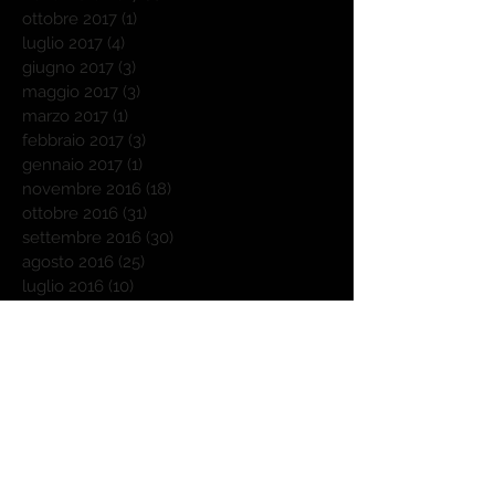
ottobre 2017
(1)
1 post
luglio 2017
(4)
4 post
giugno 2017
(3)
3 post
maggio 2017
(3)
3 post
marzo 2017
(1)
1 post
febbraio 2017
(3)
3 post
gennaio 2017
(1)
1 post
novembre 2016
(18)
18 post
ottobre 2016
(31)
31 post
settembre 2016
(30)
30 post
agosto 2016
(25)
25 post
luglio 2016
(10)
10 post
giugno 2016
(1)
1 post
maggio 2016
(2)
2 post
Cerca per tag
Outdoorchef
Weber
affumicatore a freddo
agnello
autunno
barbecue
barbecue donna