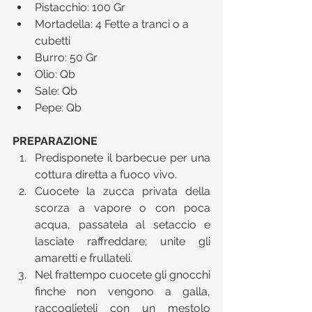
Pistacchio: 100 Gr   
Mortadella: 4 Fette a tranci o a 
cubetti  
Burro: 50 Gr   
Olio: Qb  
Sale: Qb   
Pepe: Qb 
PREPARAZIONE
Predisponete il barbecue per una 
cottura diretta a fuoco vivo.  
Cuocete la zucca privata della 
scorza a vapore o con poca 
acqua, passatela al setaccio e 
lasciate raffreddare; unite gli 
amaretti e frullateli.  
Nel frattempo cuocete gli gnocchi 
finche non vengono a galla, 
raccoglieteli con un mestolo 