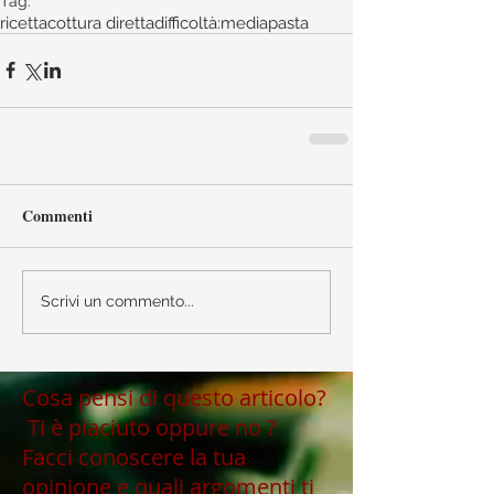
Tag:
ricetta
cottura diretta
difficoltà:media
pasta
Commenti
Scrivi un commento...
Cosa pensi di questo articolo?
Ti è piaciuto oppure no ?
Facci conoscere la tua
opinione e quali argomenti ti