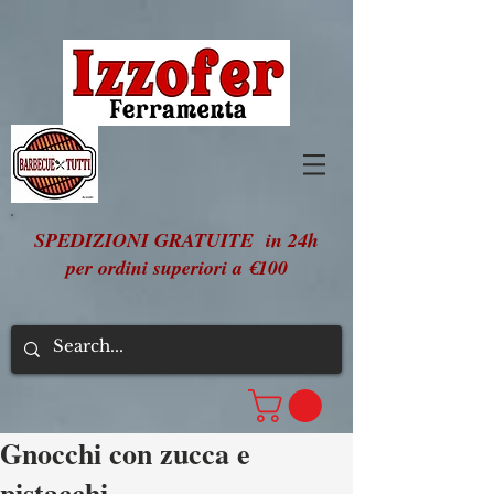
SPEDIZIONI GRATUITE in 24h
per ordini superiori a €100
Gnocchi con zucca e
pistacchi