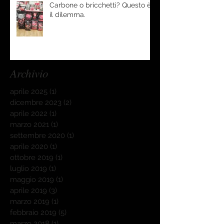
Carbone o bricchetti? Questo è
il dilemma.
Archivio
aprile 2025
(1)
1 post
dicembre 2023
(2)
2 post
aprile 2022
(1)
1 post
marzo 2021
(1)
1 post
settembre 2020
(1)
1 post
aprile 2020
(1)
1 post
ottobre 2019
(1)
1 post
luglio 2019
(1)
1 post
maggio 2019
(1)
1 post
aprile 2019
(3)
3 post
marzo 2019
(1)
1 post
febbraio 2019
(5)
5 post
marzo 2018
(1)
1 post