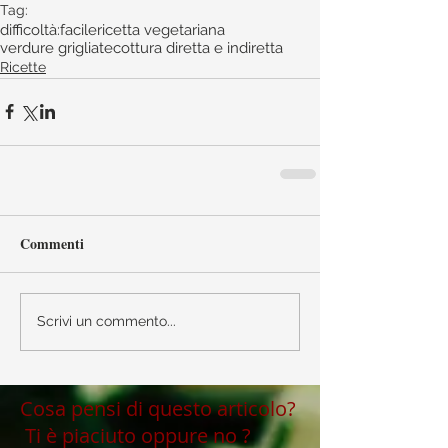
Tag:
difficoltà:facile
ricetta vegetariana
verdure grigliate
cottura diretta e indiretta
Ricette
Commenti
Scrivi un commento...
Cosa pensi di questo articolo?
Ti è piaciuto oppure no ?