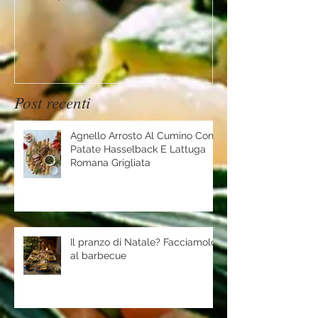
Mountain
Post recenti
Agnello Arrosto Al Cumino Con
Patate Hasselback E Lattuga
Romana Grigliata
Il pranzo di Natale? Facciamolo
al barbecue