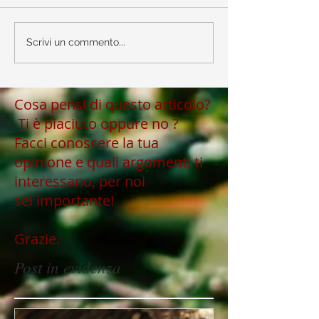
Scrivi un commento...
Cosa pensi di questo articolo?
Ti è piaciuto oppure no ?
Facci conoscere la tua
opinione e quali argomenti ti
interessano, per noi
sei importante!
Grazie.
Post in evidenza