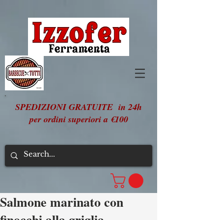
SPEDIZIONI GRATUITE in 24h
per ordini superiori a €100
Salmone marinato con
finocchi alla griglia