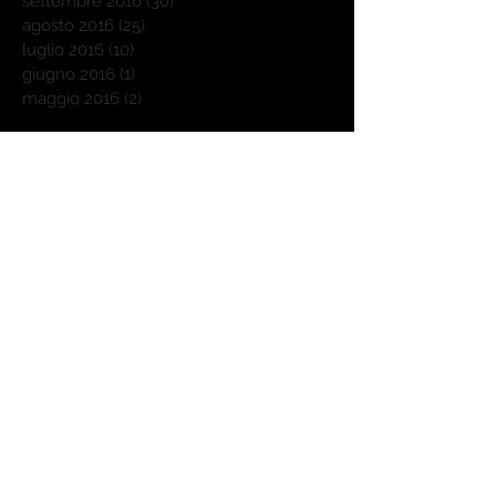
settembre 2016
(30)
30 post
agosto 2016
(25)
25 post
luglio 2016
(10)
10 post
giugno 2016
(1)
1 post
maggio 2016
(2)
2 post
Cerca per tag
Outdoorchef
Weber
affumicatore a freddo
agnello
autunno
barbecue
barbecue donna
benvenuti
bricchetti
carbone
cattive abitudini
chilli con carne
compact kettle
cottura diretta
cottura diretta e indiretta
cottura indiretta
crostacei
dessert
difficolta:difficile
difficolta:media
difficoltà:difficile
difficoltà:facile
difficoltà:media
elettrico
festival barbecue
festival del barbecue,
finger food
formaggio
forno
gas
low & slow
maiale
manzo
passione
pasta
pesce
piatto unico
pollo
pulizia
ricetta