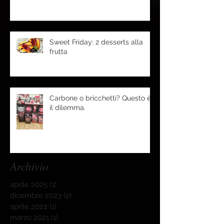
Sweet Friday: 2 desserts alla
frutta
Carbone o bricchetti? Questo è
il dilemma.
Archivio
aprile 2025
(1)
1 post
dicembre 2023
(2)
2 post
aprile 2022
(1)
1 post
marzo 2021
(1)
1 post