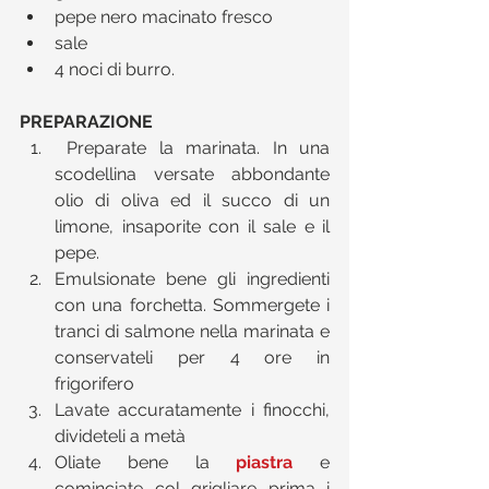
pepe nero macinato fresco  
sale  
4 noci di burro. 
PREPARAZIONE
 Preparate la marinata. In una 
scodellina versate abbondante 
olio di oliva ed il succo di un 
limone, insaporite con il sale e il 
pepe.  
Emulsionate bene gli ingredienti 
con una forchetta. Sommergete i 
tranci di salmone nella marinata e 
conservateli per 4 ore in 
frigorifero  
Lavate accuratamente i finocchi, 
divideteli a metà  
Oliate bene la 
piastra
 e 
cominciate col grigliare prima i 