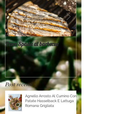
Pesce Spada al barbecue
Provati x voi - 
Mountain
Post recenti
Agnello Arrosto Al Cumino Con
Patate Hasselback E Lattuga
Romana Grigliata