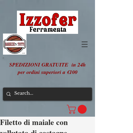
SPEDIZIONI GRATUITE in 24h
per ordini superiori a €100
Filetto di maiale con
vellutata di castagne