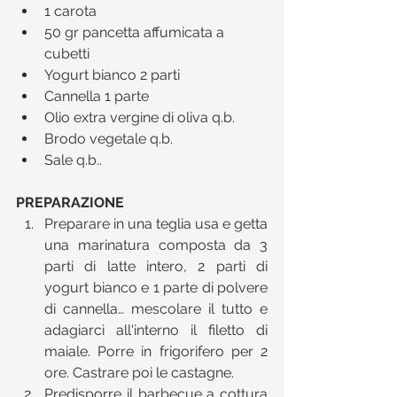
1 carota  
50 gr pancetta affumicata a 
cubetti  
Yogurt bianco 2 parti  
Cannella 1 parte  
Olio extra vergine di oliva q.b.  
Brodo vegetale q.b.  
Sale q.b.. 
PREPARAZIONE
Preparare in una teglia usa e getta 
una marinatura composta da 3 
parti di latte intero, 2 parti di 
yogurt bianco e 1 parte di polvere 
di cannella… mescolare il tutto e 
adagiarci all'interno il filetto di 
maiale. Porre in frigorifero per 2 
ore. Castrare poi le castagne.  
Predisporre il barbecue a cottura 