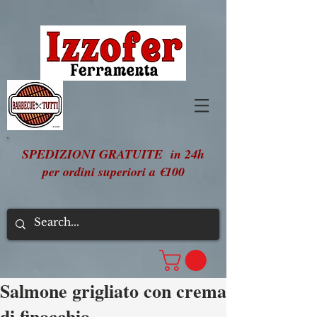
SPEDIZIONI GRATUITE in 24h
per ordini superiori a €100
Salmone grigliato con crema
di finocchio