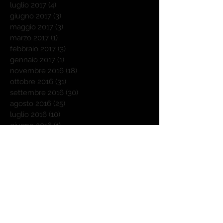
luglio 2017
(4)
4 post
giugno 2017
(3)
3 post
maggio 2017
(3)
3 post
marzo 2017
(1)
1 post
febbraio 2017
(3)
3 post
gennaio 2017
(1)
1 post
novembre 2016
(18)
18 post
ottobre 2016
(31)
31 post
settembre 2016
(30)
30 post
agosto 2016
(25)
25 post
luglio 2016
(10)
10 post
giugno 2016
(1)
1 post
maggio 2016
(2)
2 post
Cerca per tag
Outdoorchef
Weber
affumicatore a freddo
agnello
autunno
barbecue
barbecue donna
benvenuti
bricchetti
carbone
cattive abitudini
chilli con carne