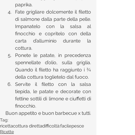
paprika.  
Fate grigliare dolcemente il filetto 
di salmone dalla parte della pelle. 
Impanatelo con la salsa al 
finocchio e copritelo con della 
carta d’alluminio durante la 
cottura.  
Ponete le patate, in precedenza 
spennellate d’olio, sulla griglia. 
Quando il filetto ha raggiunto i ¾ 
della cottura toglietelo dal fuoco.  
Servite il filetto con la salsa 
tiepida, le patate e decorate con 
fettine sottili di limone e ciuffetti di 
finocchio. 
Buon appetito e buon barbecue x tutti.
Tag:
ricetta
cottura diretta
difficoltà:facile
pesce
Ricette