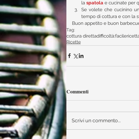
la 
spatola
 e cucinate per q
Se volete che cucinino un 
tempo di cottura e con la st
Buon appetito e buon barbecue 
Tag:
cottura diretta
difficoltà:facile
ricet
Ricette
Commenti
Scrivi un commento...