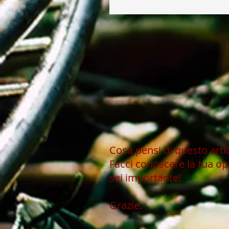
Cosa pensi di questo art
Facci conoscere la tua op
sei importante!
Grazie.