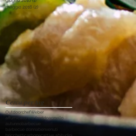
giugno 2016
(1)
1 post
maggio 2016
(2)
2 post
Cerca per tag
Outdoorchef
Weber
affumicatore a freddo
agnello
autunno
barbecue
barbecue donna
benvenuti
bricchetti
carbone
cattive abitudini