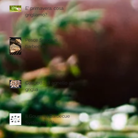
E' primavera: cosa
grigliamo?
Pesce Spada al
barbecue
Cosciotto di agnello alla
griglia
Il Gourmet Barbecue
System (GBS)