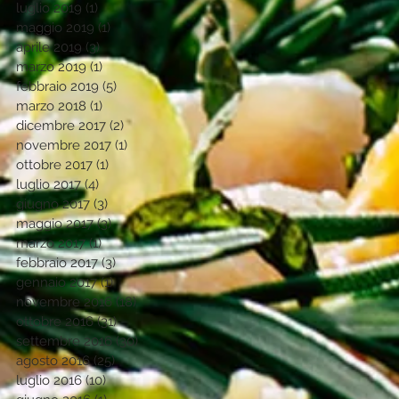
luglio 2019
(1)
1 post
maggio 2019
(1)
1 post
aprile 2019
(3)
3 post
marzo 2019
(1)
1 post
febbraio 2019
(5)
5 post
marzo 2018
(1)
1 post
dicembre 2017
(2)
2 post
novembre 2017
(1)
1 post
ottobre 2017
(1)
1 post
luglio 2017
(4)
4 post
giugno 2017
(3)
3 post
maggio 2017
(3)
3 post
marzo 2017
(1)
1 post
febbraio 2017
(3)
3 post
gennaio 2017
(1)
1 post
novembre 2016
(18)
18 post
ottobre 2016
(31)
31 post
settembre 2016
(30)
30 post
agosto 2016
(25)
25 post
luglio 2016
(10)
10 post