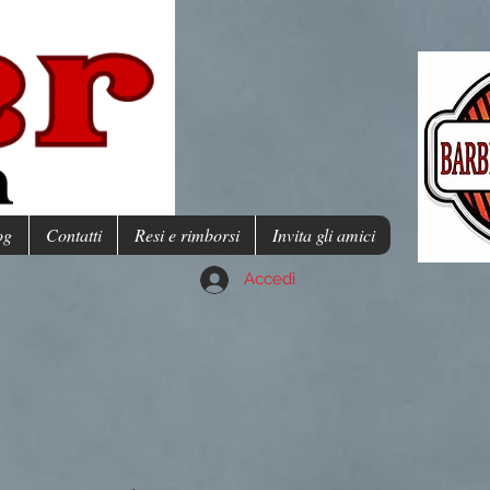
og
Contatti
Resi e rimborsi
Invita gli amici
Accedi