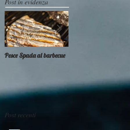
Post in evidenza
Pesce Spada al barbecue
Provati x voi - Weber
Smokey Mountain
Post recenti