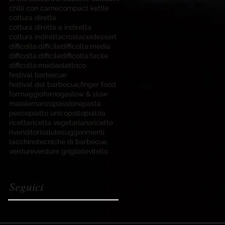
chilli con carne
compact kettle
cottura diretta
cottura diretta e indiretta
cottura indiretta
crostacei
dessert
difficolta:difficile
difficolta:media
difficoltà:difficile
difficoltà:facile
difficoltà:media
elettrico
festival barbecue
festival del barbecue,
finger food
formaggio
forno
gas
low & slow
maiale
manzo
passione
pasta
pesce
piatto unico
pollo
pulizia
ricetta
ricetta vegetariana
ricette
rivenditori
salute
suggerimenti
tacchino
tecniche di barbecue
verdure
verdure grigliate
vitello
Seguici