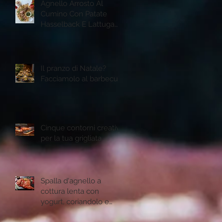
Agnello Arrosto Al
Cumino Con Patate
Hasselback E Lattuga
Romana Grigliata
Il pranzo di Natale?
Facciamolo al barbecue
Cinque contorni creativi
per la tua grigliata
Spalla d'agnello a
cottura lenta con
yogurt, coriandolo e
semi di melogtano