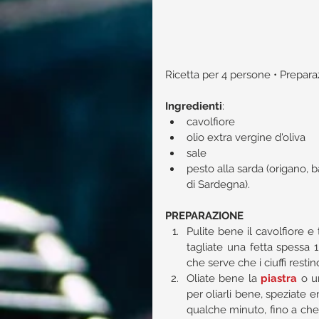
Ricetta per 4 persone • Preparazi
Ingredienti
:​ 
cavolfiore  
olio extra vergine d'oliva  
sale  
pesto alla sarda (origano, ba
di Sardegna). 
PREPARAZIONE
Pulite bene il cavolfiore e 
tagliate una fetta spessa 1
che serve che i ciuffi restin
Oliate bene la 
piastra
 o u
per oliarli bene, speziate e
qualche minuto, fino a che