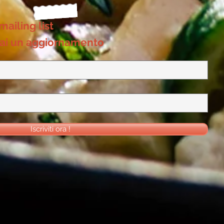
 mailing list
ai un aggiornamento
Iscriviti ora !