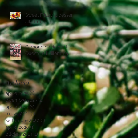
Sweet Friday: 2 desserts
alla frutta
Carbone o bricchetti?
Questo è il dilemma.
Archivio
aprile 2025
(1)
1 post
dicembre 2023
(2)
2 post
aprile 2022
(1)
1 post
marzo 2021
(1)
1 post
settembre 2020
(1)
1 post
aprile 2020
(1)
1 post
ottobre 2019
(1)
1 post