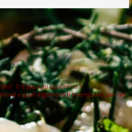
icolo?
Ti è piaciuto oppure no ?
inione e quali argomenti ti interessano, per noi