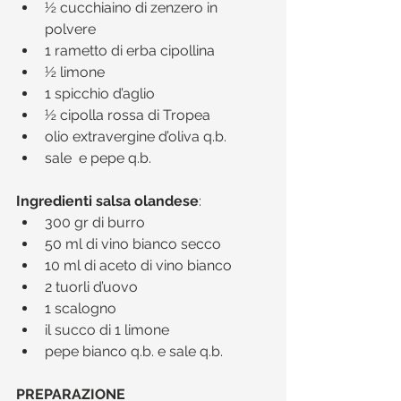
½ cucchiaino di zenzero in 
polvere  
1 rametto di erba cipollina  
½ limone  
1 spicchio d’aglio  
½ cipolla rossa di Tropea  
olio extravergine d’oliva q.b.  
sale  e pepe q.b. 
Ingredienti salsa olandese
:​ 
300 gr di burro  
50 ml di vino bianco secco  
10 ml di aceto di vino bianco  
2 tuorli d’uovo  
1 scalogno  
il succo di 1 limone  
pepe bianco q.b. e sale q.b.​ 
PREPARAZIONE