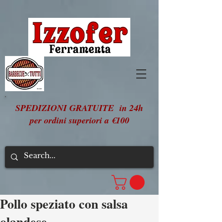
SPEDIZIONI GRATUITE in 24h
per ordini superiori a €100
Pollo speziato con salsa
olandese