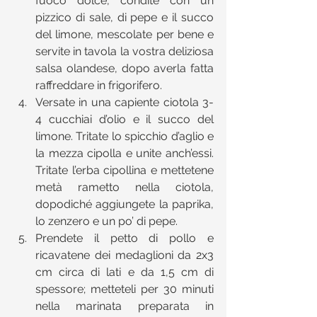
fuoco dolce, condite con un 
pizzico di sale, di pepe e il succo 
del limone, mescolate per bene e 
servite in tavola la vostra deliziosa 
salsa olandese, dopo averla fatta 
raffreddare in frigorifero.  
Versate in una capiente ciotola 3-
4 cucchiai d’olio e il succo del 
limone. Tritate lo spicchio d’aglio e 
la mezza cipolla e unite anch’essi. 
Tritate l’erba cipollina e mettetene 
metà rametto nella ciotola, 
dopodiché aggiungete la paprika, 
lo zenzero e un po’ di pepe.  
Prendete il petto di pollo e 
ricavatene dei medaglioni da 2x3 
cm circa di lati e da 1,5 cm di 
spessore; metteteli per 30 minuti 
nella marinata preparata in 