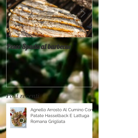
Pesce Spada al barbecue
Provati x voi - 
Mountain
Post recenti
Agnello Arrosto Al Cumino Con
Patate Hasselback E Lattuga
Romana Grigliata