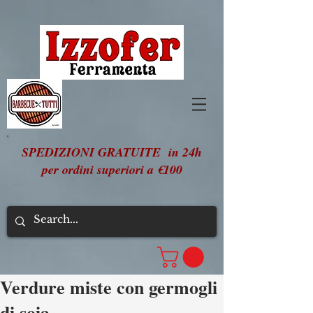
SPEDIZIONI GRATUITE in 24h
per ordini superiori a €100
Verdure miste con germogli
di soia