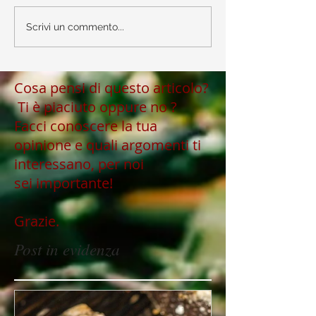
Scrivi un commento...
Cosa pensi di questo articolo?
Ti è piaciuto oppure no ?
Facci conoscere la tua
opinione e quali argomenti ti
interessano, per noi
sei importante!
Grazie.
Post in evidenza