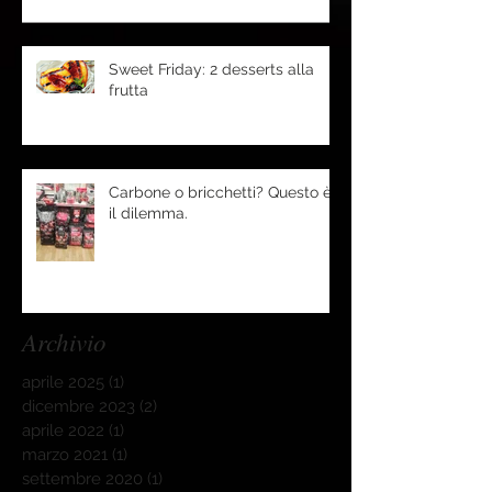
Sweet Friday: 2 desserts alla
frutta
Carbone o bricchetti? Questo è
il dilemma.
Archivio
aprile 2025
(1)
1 post
dicembre 2023
(2)
2 post
aprile 2022
(1)
1 post
marzo 2021
(1)
1 post
settembre 2020
(1)
1 post