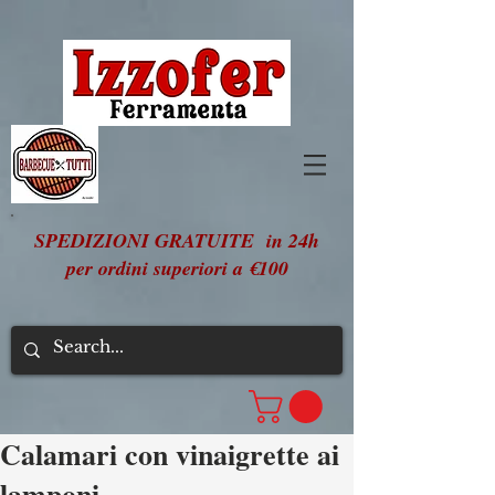
SPEDIZIONI GRATUITE in 24h
per ordini superiori a €100
Calamari con vinaigrette ai
lamponi