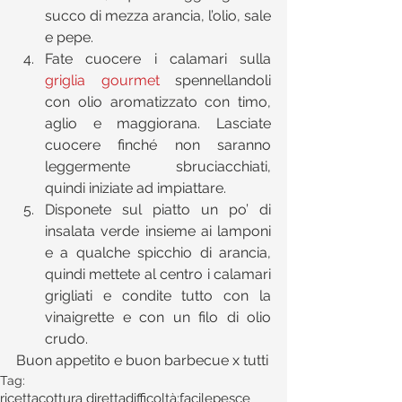
succo di mezza arancia, l’olio, sale 
e pepe.  
Fate cuocere i calamari sulla 
griglia gourmet
 spennellandoli 
con olio aromatizzato con timo, 
aglio e maggiorana. Lasciate 
cuocere finché non saranno 
leggermente sbruciacchiati, 
quindi iniziate ad impiattare.  
Disponete sul piatto un po’ di 
insalata verde insieme ai lamponi 
e a qualche spicchio di arancia, 
quindi mettete al centro i calamari 
grigliati e condite tutto con la 
vinaigrette e con un filo di olio 
crudo. 
Buon appetito e buon barbecue x tutti
Tag:
ricetta
cottura diretta
difficoltà:facile
pesce