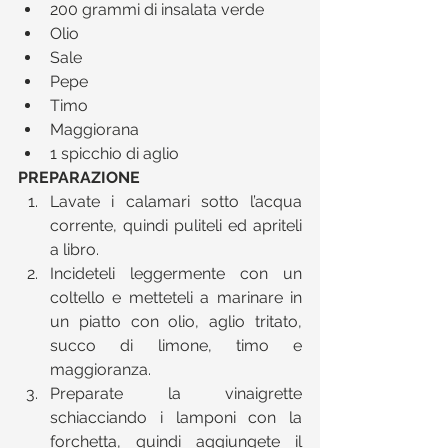
200 grammi di insalata verde  
Olio  
Sale  
Pepe  
Timo  
Maggiorana  
1 spicchio di aglio 
PREPARAZIONE
Lavate i calamari sotto l’acqua 
corrente, quindi puliteli ed apriteli 
a libro.  
Incideteli leggermente con un 
coltello e metteteli a marinare in 
un piatto con olio, aglio tritato, 
succo di limone, timo e 
maggioranza.  
Preparate la vinaigrette 
schiacciando i lamponi con la 
forchetta, quindi aggiungete il 