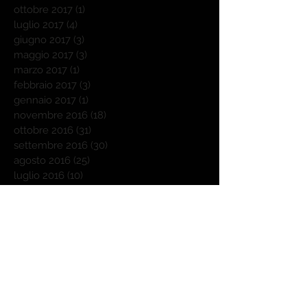
ottobre 2017
(1)
1 post
luglio 2017
(4)
4 post
giugno 2017
(3)
3 post
maggio 2017
(3)
3 post
marzo 2017
(1)
1 post
febbraio 2017
(3)
3 post
gennaio 2017
(1)
1 post
novembre 2016
(18)
18 post
ottobre 2016
(31)
31 post
settembre 2016
(30)
30 post
agosto 2016
(25)
25 post
luglio 2016
(10)
10 post
giugno 2016
(1)
1 post
maggio 2016
(2)
2 post
Cerca per tag
Outdoorchef
Weber
affumicatore a freddo
agnello
autunno
barbecue
barbecue donna