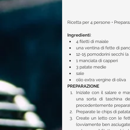
Ricetta per 4 persone • Preparaz
Ingredienti
:​ 
4 filetti di maiale  
una ventina di fette di pance
12-15 pomodorini secchi (a
1 manciata di capperi  
3 patate medie  
sale  
olio extra vergine di oliva 
PREPARAZIONE
Iniziate con il salare e ma
una sorta di taschina del
precedentemente preparata 
Preparate le chips di patata 
Create un letto con le fet
(ovviamente ben asciugate d