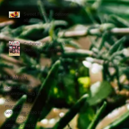
Sweet Friday: 2 desserts
alla frutta
Carbone o bricchetti?
Questo è il dilemma.
Archivio
aprile 2025
(1)
1 post
dicembre 2023
(2)
2 post
aprile 2022
(1)
1 post
marzo 2021
(1)
1 post
settembre 2020
(1)
1 post
aprile 2020
(1)
1 post
ottobre 2019
(1)
1 post