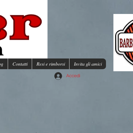
og
Contatti
Resi e rimborsi
Invita gli amici
Accedi