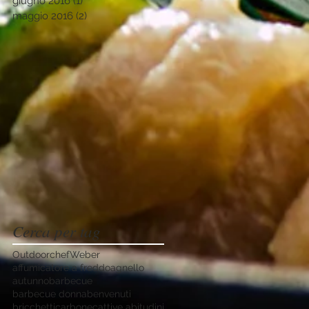
giugno 2016
(1)
1 post
maggio 2016
(2)
2 post
Cerca per tag
Outdoorchef
Weber
affumicatore a freddo
agnello
autunno
barbecue
barbecue donna
benvenuti
bricchetti
carbone
cattive abitudini