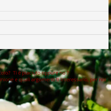
icolo?
Ti è piaciuto oppure no ?
inione e quali argomenti ti interessano, per noi