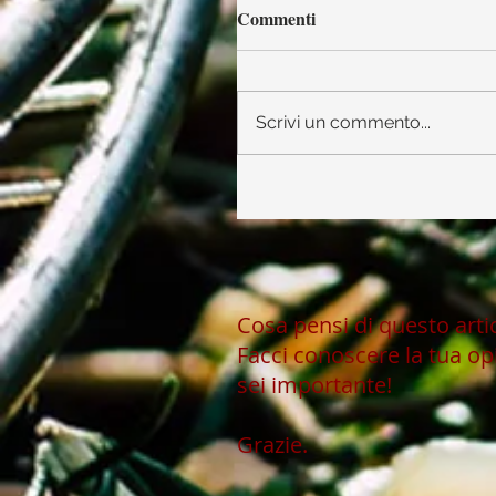
Commenti
Scrivi un commento...
Cosa pensi di questo art
Facci conoscere la tua op
sei importante!
Grazie.