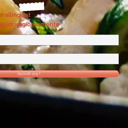
 mailing list
ai un aggiornamento
Iscriviti ora !