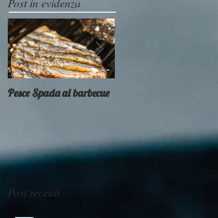
Post in evidenza
Pesce Spada al barbecue
Provati x voi - Weber
Smokey Mountain
Post recenti