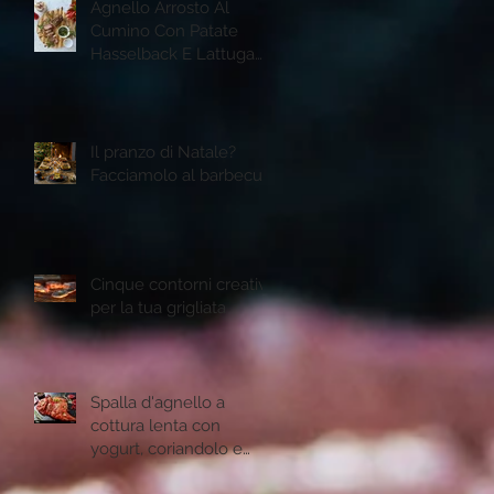
Agnello Arrosto Al
Cumino Con Patate
Hasselback E Lattuga
Romana Grigliata
Il pranzo di Natale?
Facciamolo al barbecue
Cinque contorni creativi
per la tua grigliata
Spalla d'agnello a
cottura lenta con
yogurt, coriandolo e
semi di melogtano