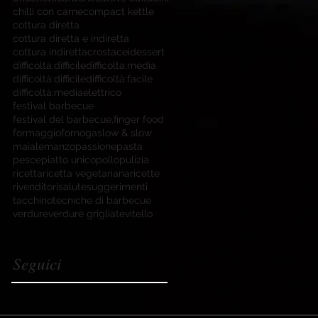
chilli con carne
compact kettle
cottura diretta
cottura diretta e indiretta
cottura indiretta
crostacei
dessert
difficolta:difficile
difficolta:media
difficoltà:difficile
difficoltà:facile
difficoltà:media
elettrico
festival barbecue
festival del barbecue,
finger food
formaggio
forno
gas
low & slow
maiale
manzo
passione
pasta
pesce
piatto unico
pollo
pulizia
ricetta
ricetta vegetariana
ricette
rivenditori
salute
suggerimenti
tacchino
tecniche di barbecue
verdure
verdure grigliate
vitello
Seguici