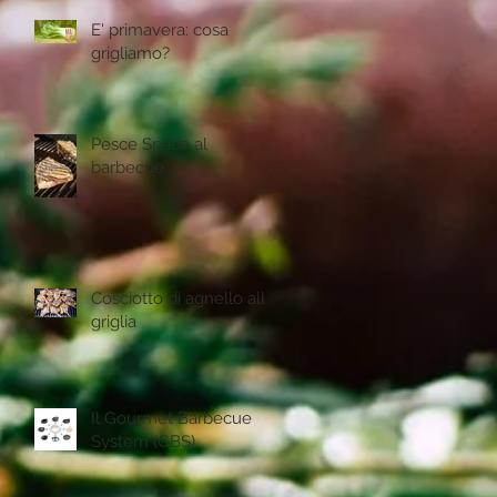
E' primavera: cosa
grigliamo?
Pesce Spada al
barbecue
Cosciotto di agnello alla
griglia
Il Gourmet Barbecue
System (GBS)