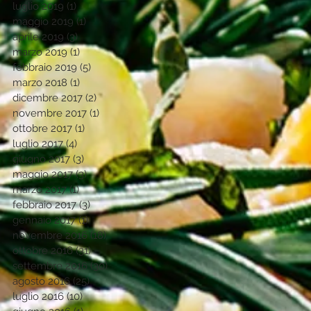
luglio 2019
(1)
1 post
maggio 2019
(1)
1 post
aprile 2019
(3)
3 post
marzo 2019
(1)
1 post
febbraio 2019
(5)
5 post
marzo 2018
(1)
1 post
dicembre 2017
(2)
2 post
novembre 2017
(1)
1 post
ottobre 2017
(1)
1 post
luglio 2017
(4)
4 post
giugno 2017
(3)
3 post
maggio 2017
(3)
3 post
marzo 2017
(1)
1 post
febbraio 2017
(3)
3 post
gennaio 2017
(1)
1 post
novembre 2016
(18)
18 post
ottobre 2016
(31)
31 post
settembre 2016
(30)
30 post
agosto 2016
(25)
25 post
luglio 2016
(10)
10 post