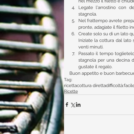
nel mezzo il filetto e chiud
Legate l'arrostino con d
stagnola.  
Nel frattempo avrete prepa
pronte, adagiate il filetto inc
Create solo su di un lato q
Iniziate la cottura dal lato
venti minuti.  
Passato il tempo toglietelo
stagnola per una decina di 
gustate il regalo. 
Buon appetito e buon barbecue 
Tag:
ricetta
cottura diretta
difficoltà:facil
Ricette