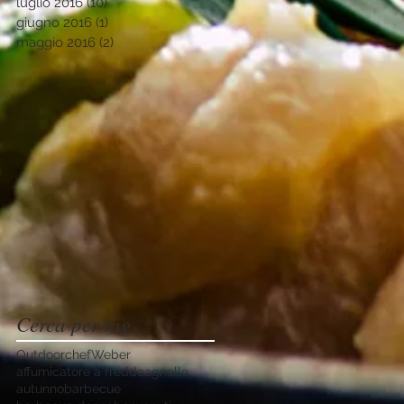
luglio 2016
(10)
10 post
giugno 2016
(1)
1 post
maggio 2016
(2)
2 post
Cerca per tag
Outdoorchef
Weber
affumicatore a freddo
agnello
autunno
barbecue