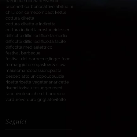
barbecue donna
benvenuti
bricchetti
carbone
cattive abitudini
chilli con carne
compact kettle
cottura diretta
cottura diretta e indiretta
cottura indiretta
crostacei
dessert
difficolta:difficile
difficolta:media
difficoltà:difficile
difficoltà:facile
difficoltà:media
elettrico
festival barbecue
festival del barbecue,
finger food
formaggio
forno
gas
low & slow
maiale
manzo
passione
pasta
pesce
piatto unico
pollo
pulizia
ricetta
ricetta vegetariana
ricette
rivenditori
salute
suggerimenti
tacchino
tecniche di barbecue
verdure
verdure grigliate
vitello
Seguici