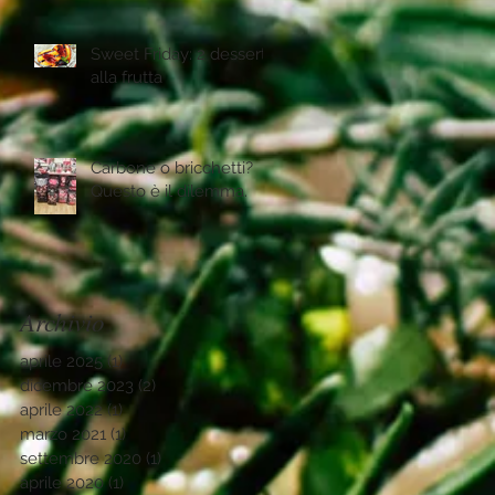
Sweet Friday: 2 desserts
alla frutta
Carbone o bricchetti?
Questo è il dilemma.
Archivio
aprile 2025
(1)
1 post
dicembre 2023
(2)
2 post
aprile 2022
(1)
1 post
marzo 2021
(1)
1 post
settembre 2020
(1)
1 post
aprile 2020
(1)
1 post