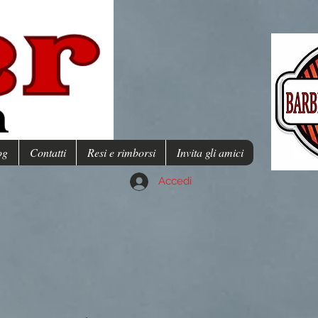
og
Contatti
Resi e rimborsi
Invita gli amici
Accedi