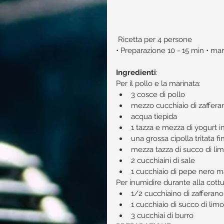
 Ricetta per 4 persone
• Preparazione 10 - 15 min • mar
Ingredienti
:​
Per il pollo e la marinata: 
3 cosce di pollo  
mezzo cucchiaio di zaffera
acqua tiepida  
1 tazza e mezza di yogurt in
una grossa cipolla tritata f
mezza tazza di succo di lim
2 cucchiaini di sale  
1 cucchiaio di pepe nero ma
Per inumidire durante alla cottu
1/2 cucchiaino di zafferano
1 cucchiaio di succo di limo
3 cucchiai di burro 