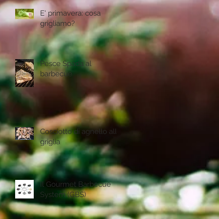
E' primavera: cosa
grigliamo?
Pesce Spada al
barbecue
Cosciotto di agnello alla
griglia
Il Gourmet Barbecue
System (GBS)