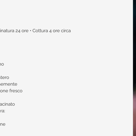
inatura 24 ore • Cottura 4 ore circa
no  
tero  
inemente  
one fresco  
cinato​ 
ra: 
  
ne  