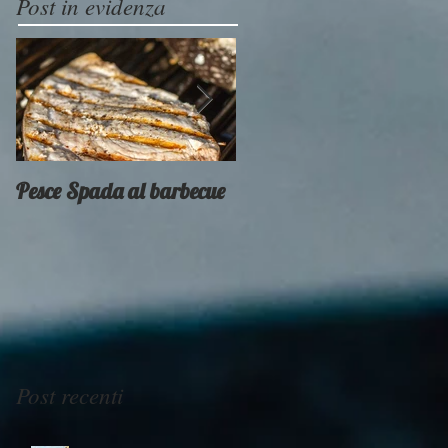
Post in evidenza
Pesce Spada al barbecue
Provati x voi - Weber
Smokey Mountain
Post recenti