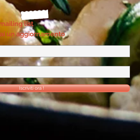
 mailing list
ai un aggiornamento
Iscriviti ora !