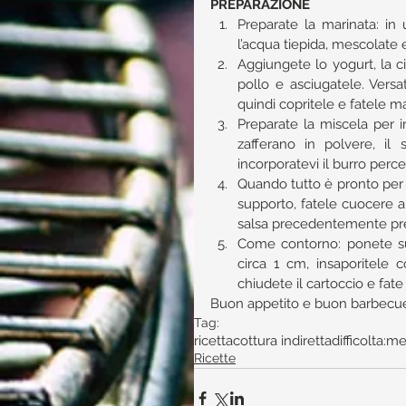
PREPARAZIONE
Preparate la marinata: in
l’acqua tiepida, mescolate e
Aggiungete lo yogurt, la cip
pollo e asciugatele. Versat
quindi copritele e fatele mar
Preparate la miscela per in
zafferano in polvere, il
incorporatevi il burro per
Quando tutto è pronto per l
supporto, fatele cuocere a 
salsa precedentemente prepa
Come contorno: ponete su 
circa 1 cm, insaporitele
chiudete il cartoccio e fate
Buon appetito e buon barbecue 
Tag:
ricetta
cottura indiretta
difficolta:m
Ricette