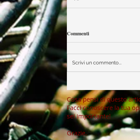
Commenti
Scrivi un commento...
Cosa pensi di questo art
Facci conoscere la tua op
sei importante!
Grazie.