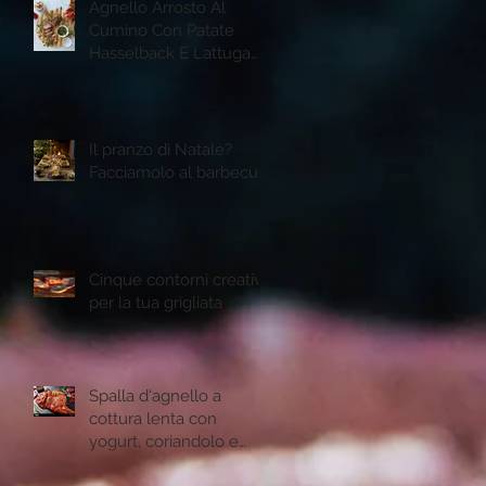
Agnello Arrosto Al
Cumino Con Patate
Hasselback E Lattuga
Romana Grigliata
Il pranzo di Natale?
Facciamolo al barbecue
Cinque contorni creativi
per la tua grigliata
Spalla d'agnello a
cottura lenta con
yogurt, coriandolo e
semi di melogtano