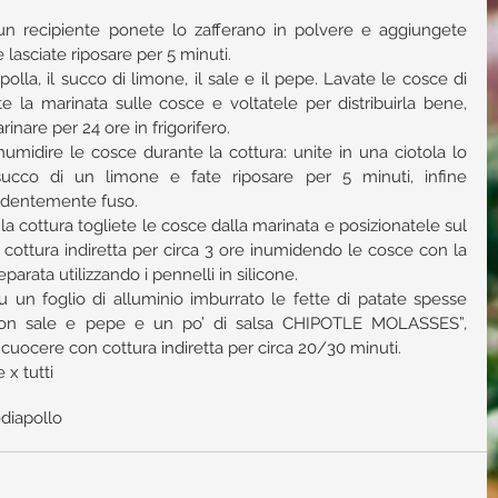
 un recipiente ponete lo zafferano in polvere e aggiungete 
 lasciate riposare per 5 minuti.  
olla, il succo di limone, il sale e il pepe. Lavate le cosce di 
e la marinata sulle cosce e voltatele per distribuirla bene, 
inare per 24 ore in frigorifero.  
umidire le cosce durante la cottura: unite in una ciotola lo 
 succo di un limone e fate riposare per 5 minuti, infine 
cedentemente fuso.  
a cottura togliete le cosce dalla marinata e posizionatele sul 
cottura indiretta per circa 3 ore inumidendo le cosce con la 
rata utilizzando i pennelli in silicone.  
un foglio di alluminio imburrato le fette di patate spesse 
 con sale e pepe e un po’ di salsa CHIPOTLE MOLASSES”, 
 cuocere con cottura indiretta per circa 20/30 minuti. 
x tutti
edia
pollo