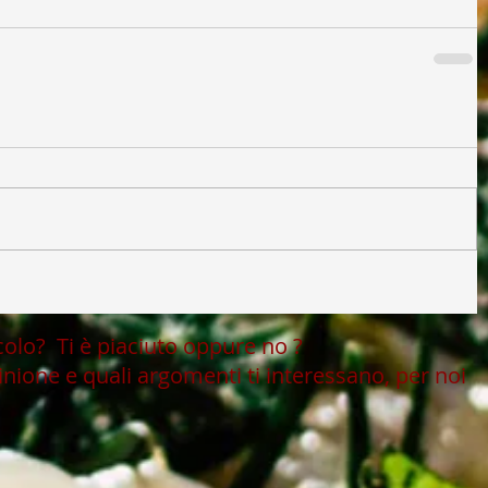
icolo?
Ti è piaciuto oppure no ?
inione e quali argomenti ti interessano, per noi