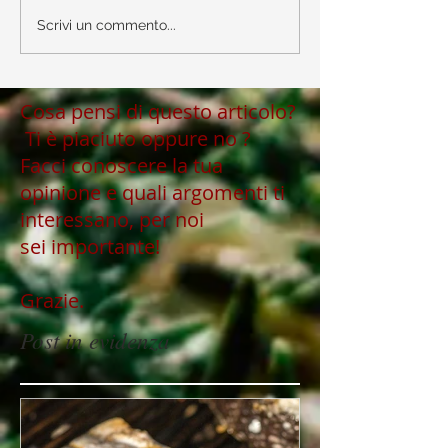
Scrivi un commento...
Cosa pensi di questo articolo?
Ti è piaciuto oppure no ?
Facci conoscere la tua
opinione e quali argomenti ti
interessano, per noi
sei importante!
Grazie.
Post in evidenza