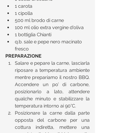
1 carota  
1 cipolla  
500 ml brodo di carne  
100 ml olio extra vergine d'oliva  
1 bottiglia Chianti  
q.b. sale e pepe nero macinato 
fresco 
PREPARAZIONE
Salare e pepare la carne, lasciarla 
riposare a temperatura ambiente 
mentre prepariamo il nostro BBQ. 
Accendere un po’ di carbone, 
posizionarlo a lato, attendere 
qualche minuto e stabilizzare la 
temperatura intorno ai 90°C.   
Posizionare la carne dalla parte 
opposta del carbone per una 
cottura indiretta, mettere una 