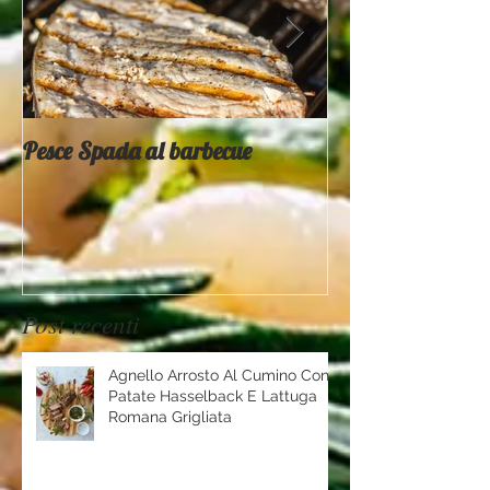
Pesce Spada al barbecue
Provati x voi - 
Mountain
Post recenti
Agnello Arrosto Al Cumino Con
Patate Hasselback E Lattuga
Romana Grigliata