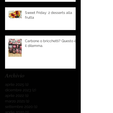
Sweet Friday: 2 desserts alla
frutta
Carbone o bricchetti? Questo è
il dilemma.
Archivio
aprile 2025
(1)
1 post
dicembre 2023
(2)
2 post
aprile 2022
(1)
1 post
marzo 2021
(1)
1 post
settembre 2020
(1)
1 post
aprile 2020
(1)
1 post