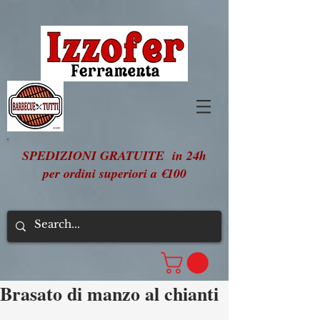
SPEDIZIONI GRATUITE in 24h
per ordini superiori a €100
Brasato di manzo al chianti