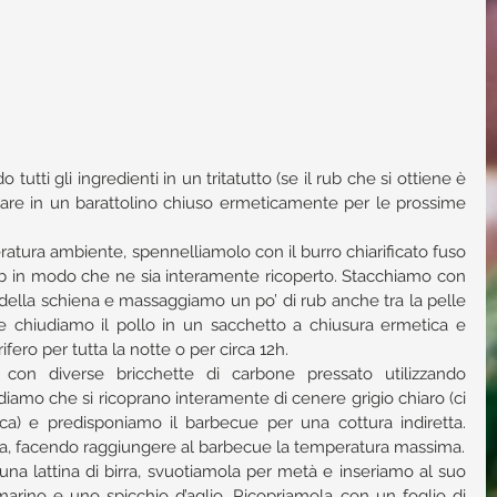
utti gli ingredienti in un tritatutto (se il rub che si ottiene è 
are in un barattolino chiuso ermeticamente per le prossime 
atura ambiente, spennelliamolo con il burro chiarificato fuso 
b in modo che ne sia interamente ricoperto. Stacchiamo con 
e della schiena e massaggiamo un po’ di rub anche tra la pelle 
ne chiudiamo il pollo in un sacchetto a chiusura ermetica e 
ifero per tutta la notte o per circa 12h.  
con diverse bricchette di carbone pressato utilizzando 
diamo che si ricoprano interamente di cenere grigio chiaro (ci 
rca) e predisponiamo il barbecue per una cottura indiretta. 
Apriamo tutte le prese d’aria, facendo raggiungere al barbecue la temperatura massima.  
a lattina di birra, svuotiamola per metà e inseriamo al suo 
arino e uno spicchio d’aglio. Ricopriamola con un foglio di 