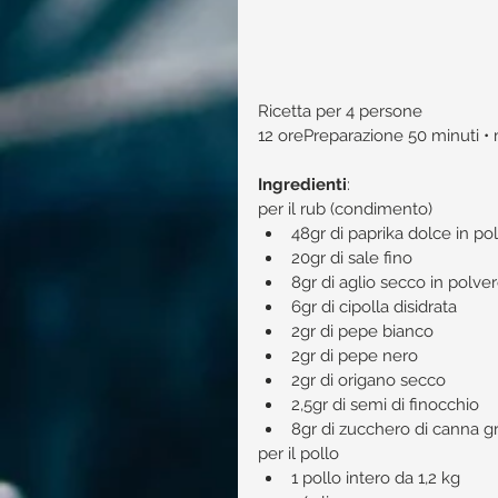
Ricetta per 4 persone
12 orePreparazione 50 minuti • ma
Ingredienti
:​
per il rub (condimento) 
48gr di paprika dolce in pol
20gr di sale fino  
8gr di aglio secco in polver
6gr di cipolla disidrata  
2gr di pepe bianco  
2gr di pepe nero  
2gr di origano secco  
2,5gr di semi di finocchio  
8gr di zucchero di canna g
per il pollo 
1 pollo intero da 1,2 kg  