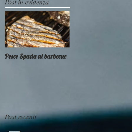
Post in evidenza
Pesce Spada al barbecue
Provati x voi - Weber
Smokey Mountain
Post recenti