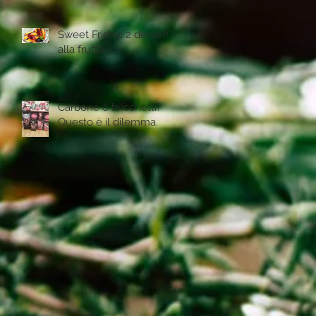
Sweet Friday: 2 desserts
alla frutta
Carbone o bricchetti?
Questo è il dilemma.