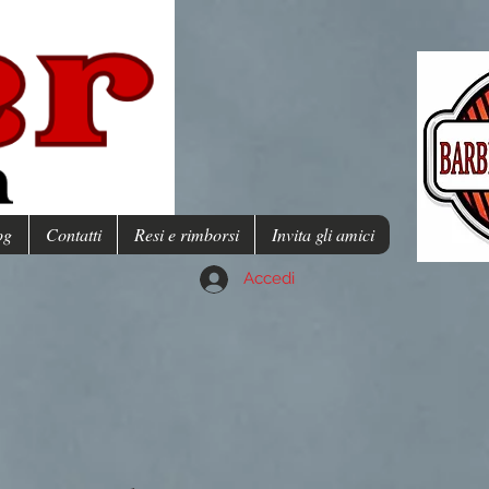
og
Contatti
Resi e rimborsi
Invita gli amici
Accedi