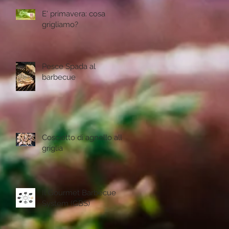
E' primavera: cosa
grigliamo?
Pesce Spada al
barbecue
Cosciotto di agnello alla
griglia
Il Gourmet Barbecue
System (GBS)