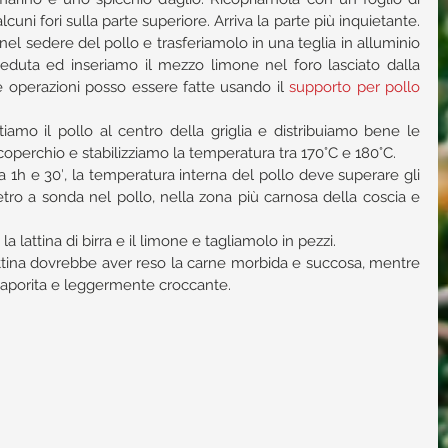
cuni fori sulla parte superiore. Arriva la parte più inquietante. 
a nel sedere del pollo e trasferiamolo in una teglia in alluminio 
eduta ed inseriamo il mezzo limone nel foro lasciato dalla 
te operazioni posso essere fatte usando il 
sup
porto per pollo 
iamo il pollo al centro della griglia e distribuiamo bene le 
coperchio e stabilizziamo la temperatura tra 170°C e 180°C.  
1h e 30′, la temperatura interna del pollo deve superare gli 
tro a sonda nel pollo, nella zona più carnosa della coscia e 
 lattina di birra e il limone e tagliamolo in pezzi.  
attina dovrebbe aver reso la carne morbida e succosa, mentre 
 saporita e leggermente croccante. 