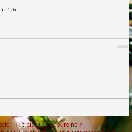
tà:difficile
icolo?
Ti è piaciuto oppure no ?