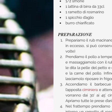
1/2 limone  
1 lattina di birra da 33cl  
1 rametto di rosmarino  
1 spicchio d’aglio  
burro chiarificato 
PREPARAZIONE
Prepariamo il rub macinando t
in eccesso, si può conserv
volte)  
Prendiamo il pollo a temper
e massaggiamolo con il ru
le dita la pelle del petto 
e la carne del pollo. Infi
lasciamolo riposare in frigor
Accendiamo il barbecue 
l’apposita 
ciminiera
 e atten
vorranno dai 30′ ai 45′ ci
Nel frattempo prendiamo un
interno un rametto di rosm