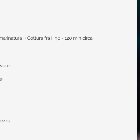
rinatura  • Cottura fra i  90 - 120 min circa.
vere  
e  
rezzo 