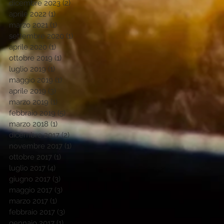
dicembre 2023
(2)
2 post
aprile 2022
(1)
1 post
marzo 2021
(1)
1 post
settembre 2020
(1)
1 post
aprile 2020
(1)
1 post
ottobre 2019
(1)
1 post
luglio 2019
(1)
1 post
maggio 2019
(1)
1 post
aprile 2019
(3)
3 post
marzo 2019
(1)
1 post
febbraio 2019
(5)
5 post
marzo 2018
(1)
1 post
dicembre 2017
(2)
2 post
novembre 2017
(1)
1 post
ottobre 2017
(1)
1 post
luglio 2017
(4)
4 post
giugno 2017
(3)
3 post
maggio 2017
(3)
3 post
marzo 2017
(1)
1 post
febbraio 2017
(3)
3 post
gennaio 2017
(1)
1 post