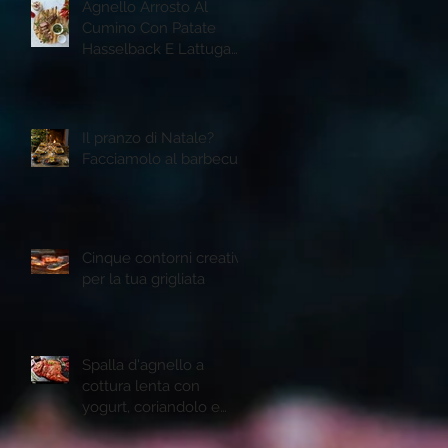
Agnello Arrosto Al
Cumino Con Patate
Hasselback E Lattuga
Romana Grigliata
Il pranzo di Natale?
Facciamolo al barbecue
Cinque contorni creativi
per la tua grigliata
Spalla d'agnello a
cottura lenta con
yogurt, coriandolo e
semi di melogtano