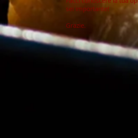
Facci conoscere la tua op
sei importante!
Grazie.