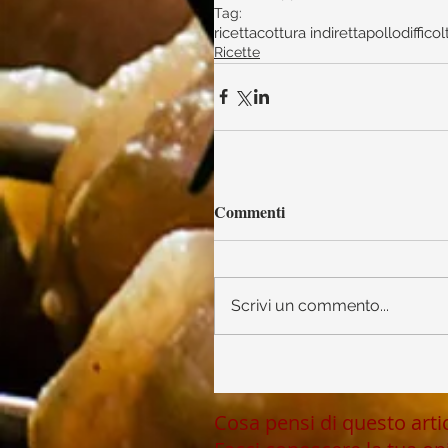
Tag:
ricetta
cottura indiretta
pollo
difficol
Ricette
Commenti
Scrivi un commento...
Cosa pensi di questo art