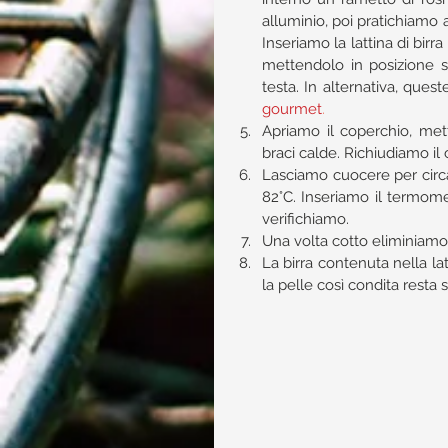
alluminio, poi pratichiamo al
Inseriamo la lattina di birr
mettendolo in posizione s
testa. In alternativa, ques
gourmet
.
Apriamo il coperchio, mett
braci calde. Richiudiamo il 
Lasciamo cuocere per circa 
82°C. Inseriamo il termome
verifichiamo.  
Una volta cotto eliminiamo la
La birra contenuta nella l
la pelle così condita resta