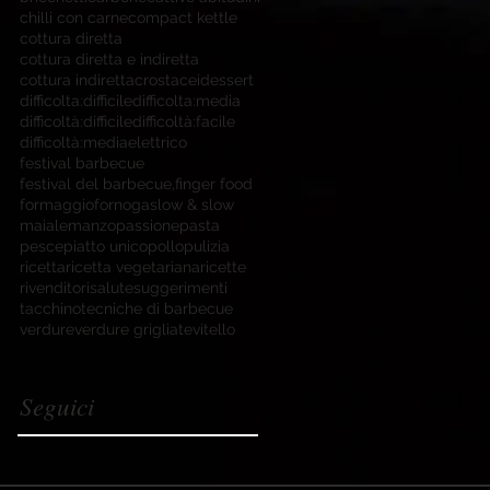
chilli con carne
compact kettle
cottura diretta
cottura diretta e indiretta
cottura indiretta
crostacei
dessert
difficolta:difficile
difficolta:media
difficoltà:difficile
difficoltà:facile
difficoltà:media
elettrico
festival barbecue
festival del barbecue,
finger food
formaggio
forno
gas
low & slow
maiale
manzo
passione
pasta
pesce
piatto unico
pollo
pulizia
ricetta
ricetta vegetariana
ricette
rivenditori
salute
suggerimenti
tacchino
tecniche di barbecue
verdure
verdure grigliate
vitello
Seguici