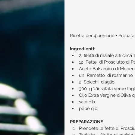
Ricetta per 4 persone • Preparaz
Ingredienti
:​ 
2  filetti di maiale alti circ
12  Fette  di Prosciutto di P
Aceto Balsamico di Modena
un  Rametto  di rosmarino 
2  Spicchi  d'aglio  
300  g ’d’insalata verde taglia
Olio Extra Vergine d'Oliva q.
sale q.b.  
pepe q.b. 
PREPARAZIONE
Prendete le fette di Prosciu