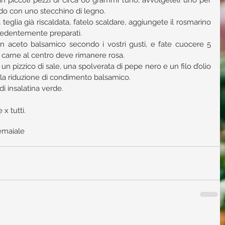
e in piccoli pezzi di circa 60 grammi l’uno, avvolgeteli uno per 
do con uno stecchino di legno.  
a teglia già riscaldata, fatelo scaldare, aggiungete il rosmarino 
ecedentemente preparati.  
on aceto balsamico secondo i vostri gusti, e fate cuocere 5 
a carne al centro deve rimanere rosa.  
un pizzico di sale, una spolverata di pepe nero e un filo d’olio 
on la riduzione di condimento balsamico.  
 di insalatina verde. 
x tutti.
e
maiale