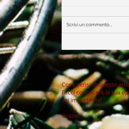
Scrivi un commento...
Cosa pensi di questo art
Facci conoscere la tua op
sei importante!
Grazie.