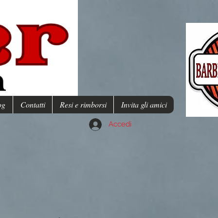
og
Contatti
Resi e rimborsi
Invita gli amici
Accedi