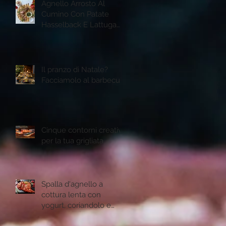
Agnello Arrosto Al
Cumino Con Patate
Hasselback E Lattuga
Romana Grigliata
Il pranzo di Natale?
Facciamolo al barbecue
Cinque contorni creativi
per la tua grigliata
Spalla d'agnello a
cottura lenta con
yogurt, coriandolo e
semi di melogtano