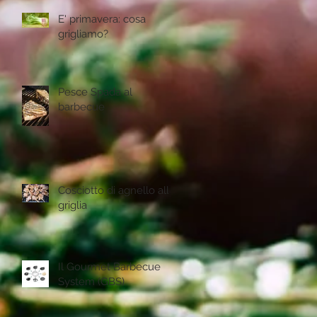
E' primavera: cosa
grigliamo?
Pesce Spada al
barbecue
Cosciotto di agnello alla
griglia
Il Gourmet Barbecue
System (GBS)