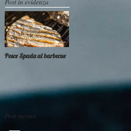
Post in evidenza
Pesce Spada al barbecue
Provati x voi - Weber
Smokey Mountain
Post recenti