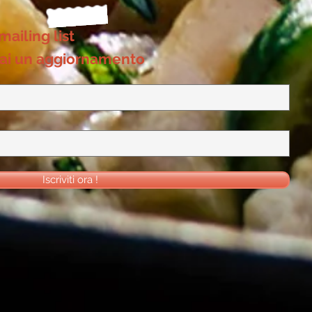
 mailing list
ai un aggiornamento
Iscriviti ora !