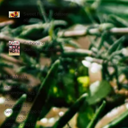
Sweet Friday: 2 desserts
alla frutta
Carbone o bricchetti?
Questo è il dilemma.
Archivio
aprile 2025
(1)
1 post
dicembre 2023
(2)
2 post
aprile 2022
(1)
1 post
marzo 2021
(1)
1 post
settembre 2020
(1)
1 post
aprile 2020
(1)
1 post
ottobre 2019
(1)
1 post