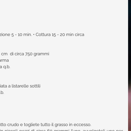
ione 5 - 10 min. • Cottura 15 - 20 min circa
a 1 cm  di circa 750 grammi  
arma  
 q.b.  
 
ta a listarelle sottili  
b.  
tto crudo e togliete tutto il grasso in eccesso.  