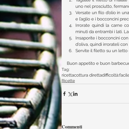
Tagliate il filetto di maial
uno nel prosciutto, ferman
Versate un filo d’olio in un
e l’aglio e i bocconcini pr
Irrorate quindi la carne c
minuti da entrambi i lati. L
Insaporite i bocconcini con 
d'oliva, quindi irrorateli c
Servite il filetto su un letto
Buon appetito e buon barbecue 
Tag:
ricetta
cottura diretta
difficoltà:facil
Ricette
Commenti