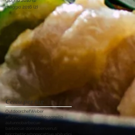
giugno 2016
(1)
1 post
maggio 2016
(2)
2 post
Cerca per tag
Outdoorchef
Weber
affumicatore a freddo
agnello
autunno
barbecue
barbecue donna
benvenuti
bricchetti
carbone
cattive abitudini