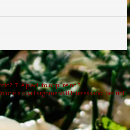
icolo?
Ti è piaciuto oppure no ?
inione e quali argomenti ti interessano, per noi