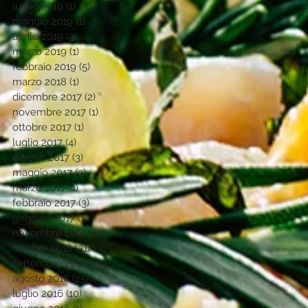
luglio 2019
(1)
1 post
maggio 2019
(1)
1 post
aprile 2019
(3)
3 post
marzo 2019
(1)
1 post
febbraio 2019
(5)
5 post
marzo 2018
(1)
1 post
dicembre 2017
(2)
2 post
novembre 2017
(1)
1 post
ottobre 2017
(1)
1 post
luglio 2017
(4)
4 post
giugno 2017
(3)
3 post
maggio 2017
(3)
3 post
marzo 2017
(1)
1 post
febbraio 2017
(3)
3 post
gennaio 2017
(1)
1 post
novembre 2016
(18)
18 post
ottobre 2016
(31)
31 post
settembre 2016
(30)
30 post
agosto 2016
(25)
25 post
luglio 2016
(10)
10 post