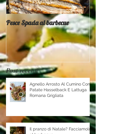
Pesce Spada al barbecue
Provati x voi - 
Mountain
Post recenti
Agnello Arrosto Al Cumino Con
Patate Hasselback E Lattuga
Romana Grigliata
Il pranzo di Natale? Facciamolo