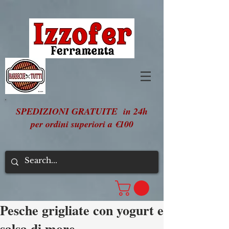
SPEDIZIONI GRATUITE in 24h
per ordini superiori a €100
Pesche grigliate con yogurt e
salsa di more