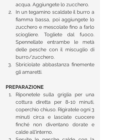
acqua. Aggiungete lo zucchero.  
In un tegamino scaldate il burro a 
fiamma bassa, poi aggiungete lo 
zucchero e mescolate fino a farlo 
sciogliere. Togliete dal fuoco. 
Spennellate entrambe le metà 
delle pesche con il miscuglio di 
burro/zucchero.  
Sbriciolate abbastanza finemente 
gli amaretti.  
PREPARAZIONE
Riponetele sulla griglia per una 
cottura diretta per 8-10 minuti, 
coperchio chiuso. Rigiratele ogni 3 
minuti circa e lasciate cuocere 
finché non diventano dorate e 
calde all'interno.  
Servite le pesche calde con la 