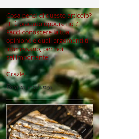
Cosa pensi di questo articolo?
Ti è piaciuto oppure no ?
Facci conoscere la tua
opinione e quali argomenti ti
interessano, per noi
sei importante!
Grazie.
Post in evidenza