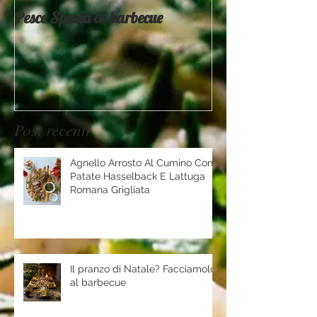
Pesce Spada al barbecue
Provati x voi - 
Mountain
Post recenti
Agnello Arrosto Al Cumino Con
Patate Hasselback E Lattuga
Romana Grigliata
Il pranzo di Natale? Facciamolo
al barbecue