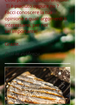
Ti è piaciuto oppure no ?
Facci conoscere la tua
opinione e quali argomenti ti
interessano, per noi
sei importante!
Grazie.
Post in evidenza