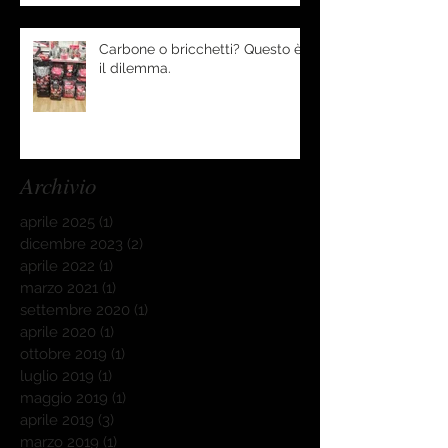
Carbone o bricchetti? Questo è
il dilemma.
Archivio
aprile 2025
(1)
1 post
dicembre 2023
(2)
2 post
aprile 2022
(1)
1 post
marzo 2021
(1)
1 post
settembre 2020
(1)
1 post
aprile 2020
(1)
1 post
ottobre 2019
(1)
1 post
luglio 2019
(1)
1 post
maggio 2019
(1)
1 post
aprile 2019
(3)
3 post
marzo 2019
(1)
1 post