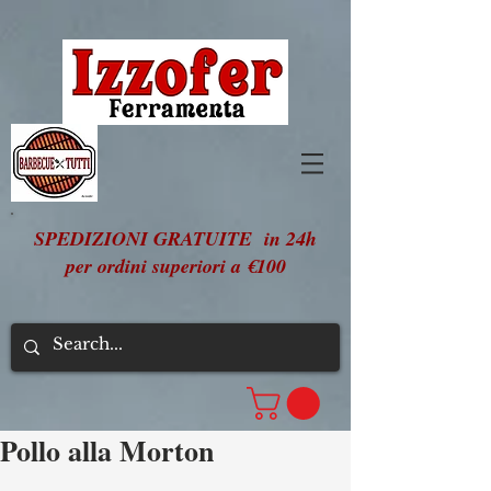
SPEDIZIONI GRATUITE in 24h
per ordini superiori a €100
Pollo alla Morton