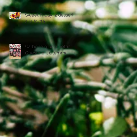
Sweet Friday: 2 desserts
alla frutta
Carbone o bricchetti?
Questo è il dilemma.