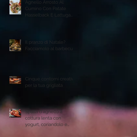
Agnello Arrosto Al
Cumino Con Patate
Hasselback E Lattuga
Romana Grigliata
Il pranzo di Natale?
Facciamolo al barbecue
Cinque contorni creativi
per la tua grigliata
Spalla d'agnello a
cottura lenta con
yogurt, coriandolo e
semi di melogtano