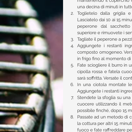
mantenendo il coperchio ch
una decina di minuti in tut
Toglietelo dalla griglia 
Lasciatelo dai 10 ai 15 minu
peperone dal sacchetto e
superiore e rimuovete i semi
Tagliate il peperone a pezzi 
Aggiungete i restanti ingr
composto omogeneo. Versate
in frigo fino al momento di s
Fate sciogliere il burro in
cipolla rossa e fatela cuoc
sarà soffritta. Versate il co
In una ciotola montate le
Aggiungete i restanti ingre
Stendete la sfoglia su una t
cuocere utilizzando il meto
possibile finché, dopo 15 min
Passate ad un metodo di cot
la cottura per altri 15 minut
fuoco e fate raffreddare per