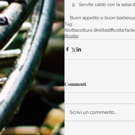
Servite caldo con la salsa 
Buon appetito e buon barbecue 
Tag:
ricetta
cottura diretta
difficoltà:facil
Ricette
Commenti
Scrivi un commento...