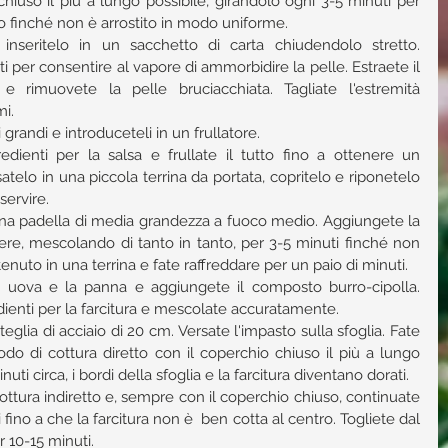
iuso il più a lungo possibile, girandolo ogni 3-5 minuti per 
to finché non è arrostito in modo uniforme.  
e inseritelo in un sacchetto di carta chiudendolo stretto. 
ti per consentire al vapore di ammorbidire la pelle. Estraete il 
 rimuovete la pelle bruciacchiata. Tagliate l'estremità 
.   
grandi e introduceteli in un frullatore.  
edienti per la salsa e frullate il tutto fino a ottenere un 
lo in una piccola terrina da portata, copritelo e riponetelo 
ervire.   
 una padella di media grandezza a fuoco medio. Aggiungete la 
ere, mescolando di tanto in tanto, per 3-5 minuti finché non 
ntenuto in una terrina e fate raffreddare per un paio di minuti.  
 uova e la panna e aggiungete il composto burro-cipolla. 
dienti per la farcitura e mescolate accuratamente.  
eglia di acciaio di 20 cm. Versate l'impasto sulla sfoglia. Fate 
do di cottura diretto con il coperchio chiuso il più a lungo 
uti circa, i bordi della sfoglia e la farcitura diventano dorati.  
tura indiretto e, sempre con il coperchio chiuso, continuate 
i fino a che la farcitura non è  ben cotta al centro. Togliete dal 
 10-15 minuti.  