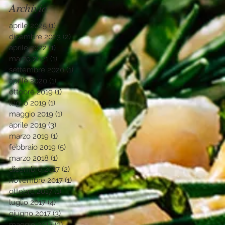
Archivio
aprile 2025
(1)
1 post
dicembre 2023
(2)
2 post
aprile 2022
(1)
1 post
marzo 2021
(1)
1 post
settembre 2020
(1)
1 post
aprile 2020
(1)
1 post
ottobre 2019
(1)
1 post
luglio 2019
(1)
1 post
maggio 2019
(1)
1 post
aprile 2019
(3)
3 post
marzo 2019
(1)
1 post
febbraio 2019
(5)
5 post
marzo 2018
(1)
1 post
dicembre 2017
(2)
2 post
novembre 2017
(1)
1 post
ottobre 2017
(1)
1 post
luglio 2017
(4)
4 post
giugno 2017
(3)
3 post
maggio 2017
(3)
3 post