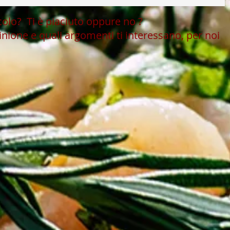
icolo?
Ti è piaciuto oppure no ?
inione e quali argomenti ti interessano, per noi