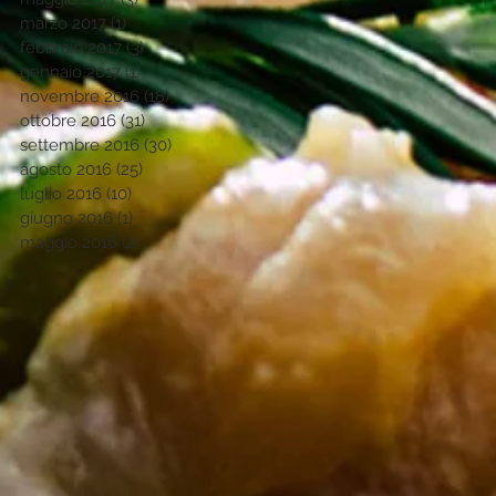
marzo 2017
(1)
1 post
febbraio 2017
(3)
3 post
gennaio 2017
(1)
1 post
novembre 2016
(18)
18 post
ottobre 2016
(31)
31 post
settembre 2016
(30)
30 post
agosto 2016
(25)
25 post
luglio 2016
(10)
10 post
giugno 2016
(1)
1 post
maggio 2016
(2)
2 post