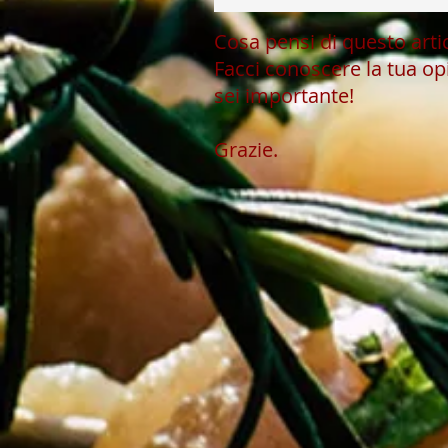
Cosa pensi di questo art
Facci conoscere la tua op
sei importante!
Grazie.