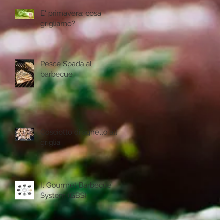
E' primavera: cosa
grigliamo?
Pesce Spada al
barbecue
Cosciotto di agnello alla
griglia
Il Gourmet Barbecue
System (GBS)