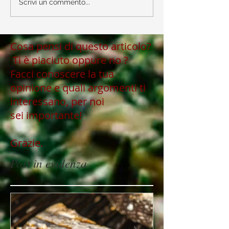
Scrivi un commento...
Cosa pensi di questo articolo?
Ti è piaciuto oppure no ?
Facci conoscere la tua
opinione e quali argomenti ti
interessano, per noi
sei importante!
Grazie.
Post in evidenza