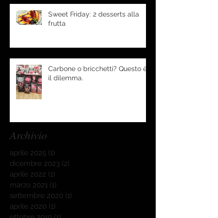
Sweet Friday: 2 desserts alla
frutta
Carbone o bricchetti? Questo è
il dilemma.
Archivio
aprile 2025
(1)
1 post
dicembre 2023
(2)
2 post
aprile 2022
(1)
1 post
marzo 2021
(1)
1 post
settembre 2020
(1)
1 post
aprile 2020
(1)
1 post
ottobre 2019
(1)
1 post