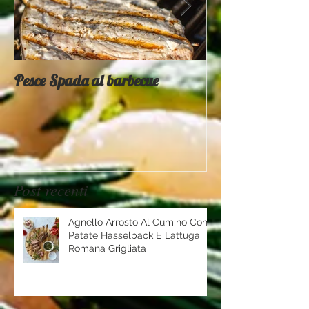
Pesce Spada al barbecue
Provati x voi - 
Mountain
Post recenti
Agnello Arrosto Al Cumino Con
Patate Hasselback E Lattuga
Romana Grigliata