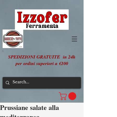
SPEDIZIONI GRATUITE in 24h
per ordini superiori a €100
Prussiane salate alla
mediterranea