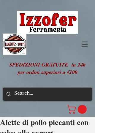
SPEDIZIONI GRATUITE in 24h
per ordini superiori a €100
Alette di pollo piccanti con
salsa allo yogurt