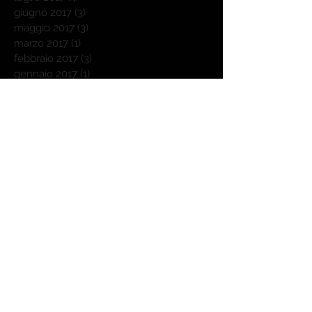
giugno 2017
(3)
3 post
maggio 2017
(3)
3 post
marzo 2017
(1)
1 post
febbraio 2017
(3)
3 post
gennaio 2017
(1)
1 post
novembre 2016
(18)
18 post
ottobre 2016
(31)
31 post
settembre 2016
(30)
30 post
agosto 2016
(25)
25 post
luglio 2016
(10)
10 post
giugno 2016
(1)
1 post
maggio 2016
(2)
2 post
Cerca per tag
Outdoorchef
Weber
affumicatore a freddo
agnello
autunno
barbecue
barbecue donna
benvenuti
bricchetti
carbone
cattive abitudini
chilli con carne