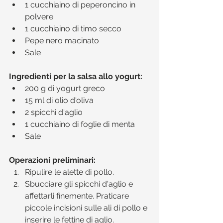
1 cucchiaino di peperoncino in 
polvere  
1 cucchiaino di timo secco  
Pepe nero macinato  
Sale 
Ingredienti per la salsa allo yogurt:
200 g di yogurt greco  
15 ml di olio d'oliva  
2 spicchi d'aglio  
1 cucchiaino di foglie di menta  
Sale 
Operazioni preliminari:
Ripulire le alette di pollo.   
Sbucciare gli spicchi d'aglio e 
affettarli finemente. Praticare 
piccole incisioni sulle ali di pollo e 
inserire le fettine di aglio.  