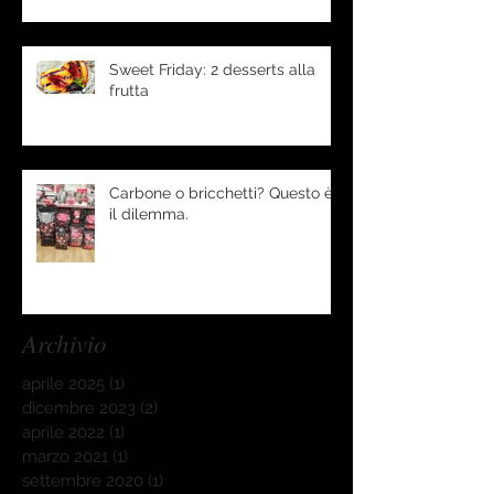
Sweet Friday: 2 desserts alla
frutta
Carbone o bricchetti? Questo è
il dilemma.
Archivio
aprile 2025
(1)
1 post
dicembre 2023
(2)
2 post
aprile 2022
(1)
1 post
marzo 2021
(1)
1 post
settembre 2020
(1)
1 post