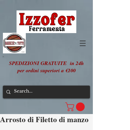
SPEDIZIONI GRATUITE in 24h
per ordini superiori a €100
Arrosto di Filetto di manzo