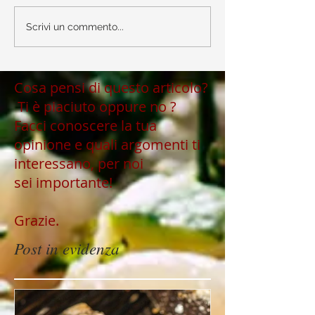
Scrivi un commento...
Cosa pensi di questo articolo?
Ti è piaciuto oppure no ?
Facci conoscere la tua
opinione e quali argomenti ti
interessano, per noi
sei importante!
Grazie.
Post in evidenza