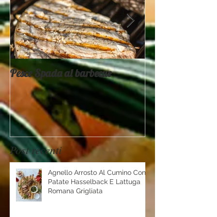
Pesce Spada al barbecue
Provati x voi - 
Mountain
Post recenti
Agnello Arrosto Al Cumino Con
Patate Hasselback E Lattuga
Romana Grigliata