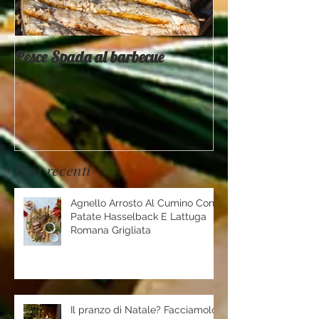
Pesce Spada al barbecue
Provati x voi - 
Mountain
Post recenti
Agnello Arrosto Al Cumino Con
Patate Hasselback E Lattuga
Romana Grigliata
Il pranzo di Natale? Facciamolo