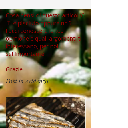
Cosa pensi di questo articolo?
Ti è piaciuto oppure no ?
Facci conoscere la tua
opinione e quali argomenti ti
interessano, per noi
sei importante!
Grazie.
Post in evidenza