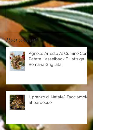
Mountain
Post recenti
Agnello Arrosto Al Cumino Con
Patate Hasselback E Lattuga
Romana Grigliata
Il pranzo di Natale? Facciamolo
al barbecue