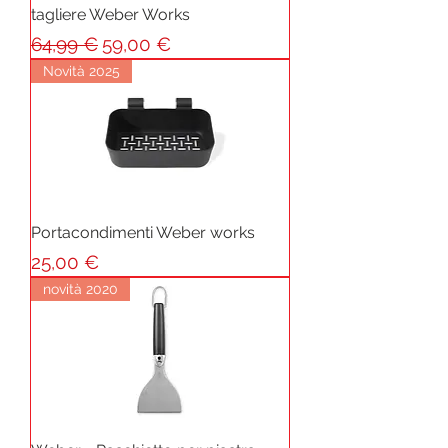
tagliere Weber Works
Prezzo regolare
Prezzo scontato
64,99 €
59,00 €
Novità 2025
Portacondimenti Weber works
Prezzo
25,00 €
novità 2020