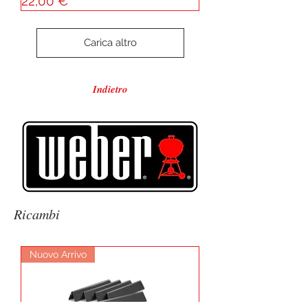
Prezzo
22,00 €
Carica altro
Indietro
Ricambi
Nuovo Arrivo