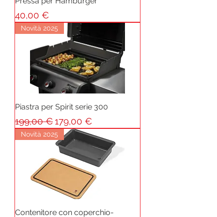
Pressa per Hamburger
Prezzo
40,00 €
Novità 2025
Piastra per Spirit serie 300
Prezzo regolare
Prezzo scontato
199,00 €
179,00 €
Novità 2025
Contenitore con coperchio-