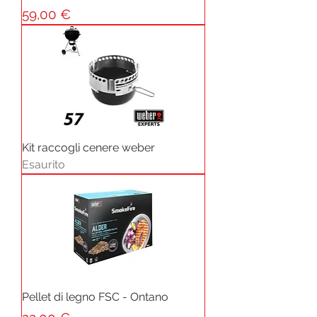
Prezzo
59,00 €
Kit raccogli cenere weber
Esaurito
Pellet di legno FSC - Ontano