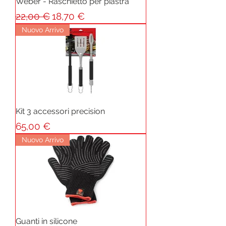
Weber - Raschietto per piastra
Prezzo regolare
Prezzo scontato
22,00 €
18,70 €
Nuovo Arrivo
Kit 3 accessori precision
Prezzo
65,00 €
Nuovo Arrivo
Guanti in silicone