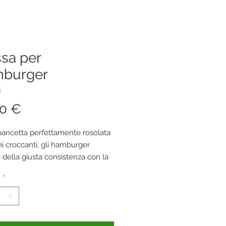
sa per
burger
5
Prezzo
00 €
pancetta perfettamente rosolata
ni croccanti, gli hamburger
 della giusta consistenza con la
riddle Press. Ilpesoe le
à
*
oni ideali contribuiranno a
fantastiche le tuecreazioni al
ue