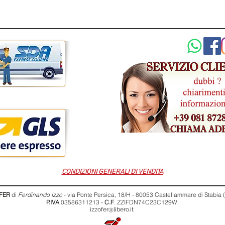
CONDIZIONI GENERALI DI VENDITA
FER
di
Ferdinando Izzo
- via Ponte Persica, 18/H - 80053 Castellammare di Stabia
P.IVA
03586311213 -
C.F
. ZZIFDN74C23C129W
izzofer@libero.it