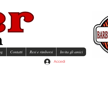
og
Contatti
Resi e rimborsi
Invita gli amici
Accedi