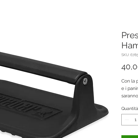
Pres
Ham
SKU: 678
40,
Con la 
e i pani
saranno
Weber G
Quantit
dimensi
rendee 
barbec