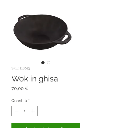
SKU: 118013
Wok in ghisa
Prezzo
70,00 €
Quantità
*