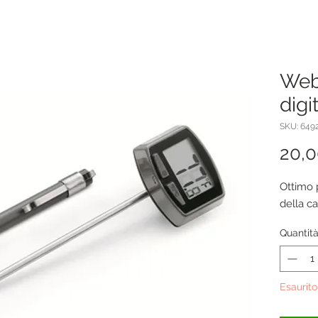
Web
digi
SKU: 649
20,
Ottimo 
della ca
Quantit
Esaurito