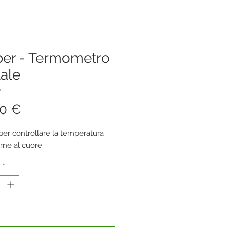
er - Termometro
tale
2
Prezzo
00 €
per controllare la temperatura 
rne al cuore.
à
*