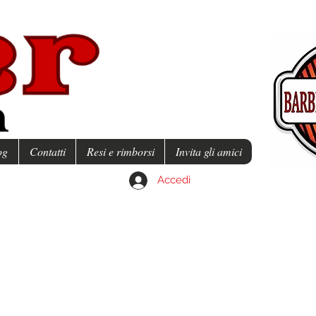
og
Contatti
Resi e rimborsi
Invita gli amici
Accedi