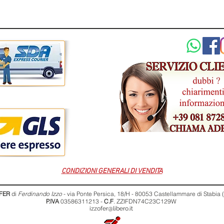
CONDIZIONI GENERALI DI VENDITA
FER
di
Ferdinando Izzo
- via Ponte Persica, 18/H - 80053 Castellammare di Stabia
P.IVA
03586311213 -
C.F
. ZZIFDN74C23C129W
izzofer@libero.it