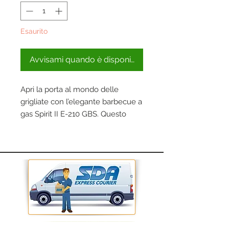
Esaurito
Avvisami quando è disponibile
Apri la porta al mondo delle
grigliate con l’elegante barbecue a
gas Spirit II E-210 GBS. Questo
barbecue, dotato di due bruciatori,
è stato progettato per i piccoli
spazi e offre incredibili funzioni,
come il potente sistema di cottura
GS4, compatibilità con iGrill e
comodi ripiani laterali per riporre i
piatti di portata. Benvenuto nella
famiglia Weber.