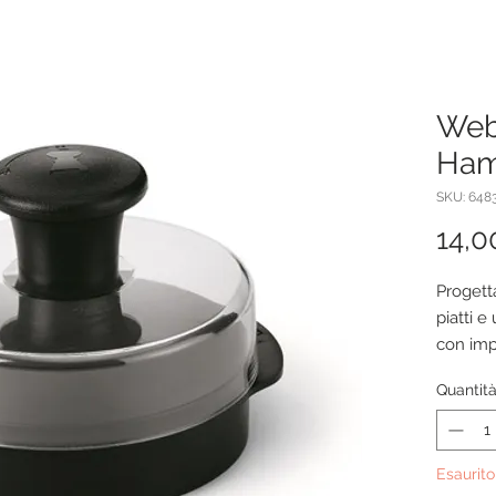
Web
Ham
SKU: 648
14,0
Progett
piatti e
con imp
che si s
Quantit
Lavabile
Esaurito