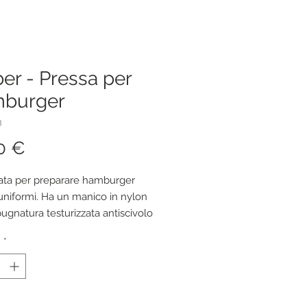
er - Pressa per
burger
3
Prezzo
0 €
ata per preparare hamburger 
 uniformi. Ha un manico in nylon 
ugnatura testurizzata antiscivolo 
tacca per una facile pulizia. 
à
*
 in lavastoviglie.