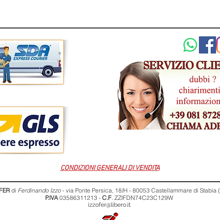
CONDIZIONI GENERALI DI VENDITA
FER
di
Ferdinando Izzo
- via Ponte Persica, 18/H - 80053 Castellammare di Stabia
P.IVA
03586311213 -
C.F
. ZZIFDN74C23C129W
izzofer@libero.it