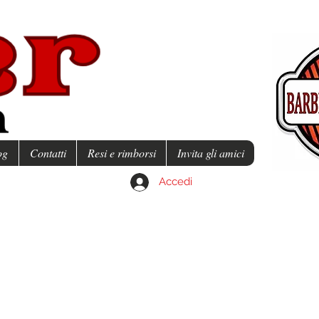
og
Contatti
Resi e rimborsi
Invita gli amici
Accedi