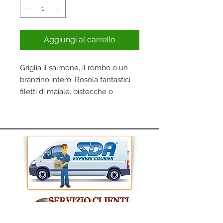
Aggiungi al carrello
Griglia il salmone, il rombo o un
branzino intero. Rosola fantastici
filetti di maiale, bistecche o
croccanti verdure. Grazie alla
superficie rastremata della piastra
puoi aggiungere i caratteristici
segni di rosolatura ai tuoi piatti.
Dotata di una canaletta laterale
per facilitare lo scolo dei grassi.