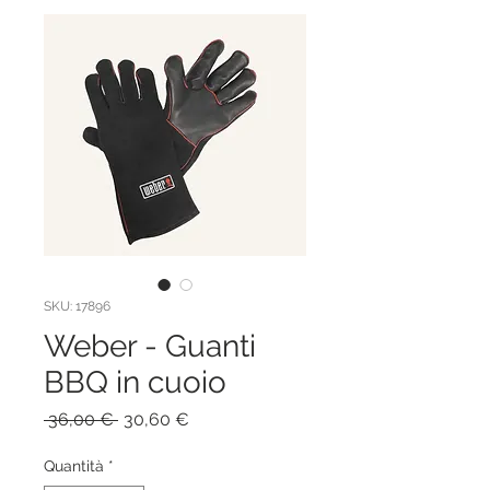
SKU: 17896
Weber - Guanti
BBQ in cuoio
Prezzo
Prezzo
 36,00 € 
30,60 €
regolare
scontato
Quantità
*