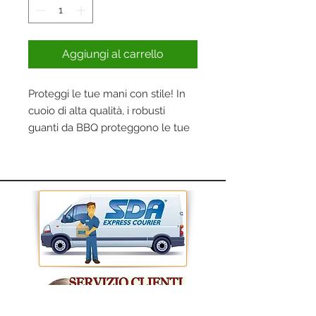
Aggiungi al carrello
Proteggi le tue mani con stile! In
cuoio di alta qualità, i robusti
guanti da BBQ proteggono le tue
mani dal calore e ti consentono
una presa forte e sicura. Il raffinato
look, è completato da un gancio in
cuoio per riporli facilmente.