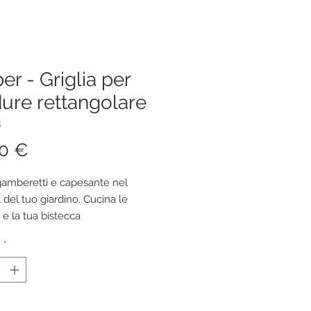
r - Griglia per
ure rettangolare
5
Prezzo
00 €
 gamberetti e capesante nel
 del tuo giardino. Cucina le
 e la tua bistecca
oraneamente. Utilizza il piatto
à
*
ura Deluxe per infondere nel tuo
nconfondibile sapore della
ra.