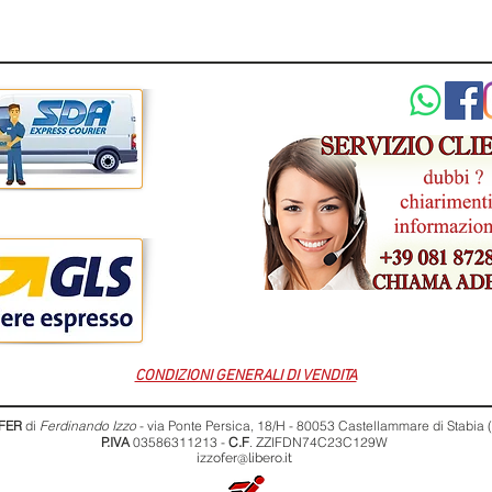
CONDIZIONI GENERALI DI VENDITA
FER
di
Ferdinando Izzo
- via Ponte Persica, 18/H - 80053 Castellammare di Stabia
P.IVA
03586311213 -
C.F
. ZZIFDN74C23C129W
izzofer@libero.it