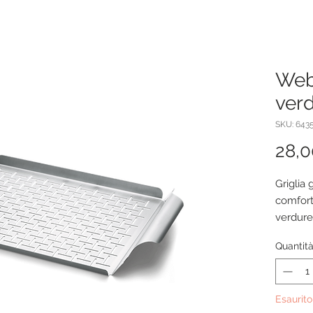
Webe
verd
SKU: 643
28,
Griglia
comfort
verdure
contemp
Quantit
di cott
cibo l’i
grigliatu
Esaurito