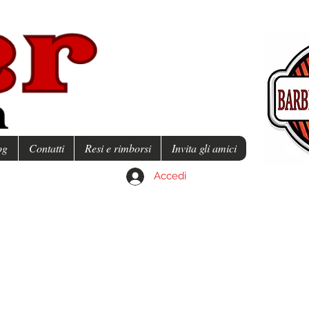
og
Contatti
Resi e rimborsi
Invita gli amici
Accedi